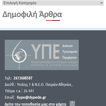
Δημοφιλή Άρθρα
Τηλ.:
2613600507
Διεύθ.:
Yπάτης 1 & Ν.Ε.Ο. Πατρών-Αθηνών
,
Πάτρα
τ.κ.:
26 441
Email:
6ype@dypede.gr
Δείτε την τοποθεσία μας στο χάρτη