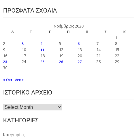
ΠΡΌΣΦΑΤΑ ΣΧΌΛΙΑ
Νοέμβριος 2020
Δ
Τ
Τ
Π
Π
Σ
Κ
1
2
5
7
8
3
4
6
9
10
12
13
14
15
11
16
17
18
19
20
21
22
24
28
29
23
25
26
27
30
« Οκτ
Δεκ »
ΙΣΤΟΡΙΚΌ ΑΡΧΕΊΟ
ΚΑΤΗΓΟΡΊΕΣ
Κατηγορίες