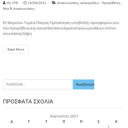
,
,
6η Υ.ΠΕ.
19/08/2021
Ανακοινώσεις
Διακηρύξεις - Προμήθειες
Νέα & Ανακοινώσεις
ΚΥ-Βορείου-Τομέα-Πάτρας-Πρόσκληση-υποβολής-προσφορών-για-
την-προμήθεια-και-εγκατάσταση-κλιματιστικών-μονάδων-τύπου-
ντουλάπαςΛήψη
Read More
ΠΡΌΣΦΑΤΑ ΣΧΌΛΙΑ
Αύγουστος 2021
Δ
Τ
Τ
Π
Π
Σ
Κ
1