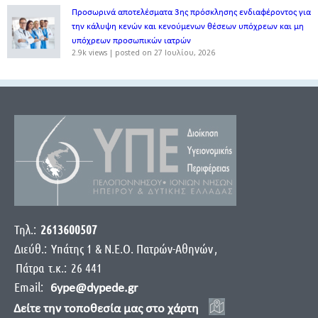
Προσωρινά αποτελέσματα 3ης πρόσκλησης ενδιαφέροντος για
την κάλυψη κενών και κενούμενων θέσεων υπόχρεων και μη
υπόχρεων προσωπικών ιατρών
2.9k views
|
posted on 27 Ιουλίου, 2026
Τηλ.:
2613600507
Διεύθ.:
Yπάτης 1 & Ν.Ε.Ο. Πατρών-Αθηνών
,
Πάτρα
τ.κ.:
26 441
Email:
6ype@dypede.gr
Δείτε την τοποθεσία μας στο χάρτη