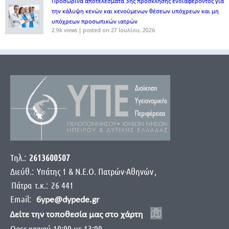
Προσωρινά αποτελέσματα 3ης πρόσκλησης ενδιαφέροντος για
την κάλυψη κενών και κενούμενων θέσεων υπόχρεων και μη
υπόχρεων προσωπικών ιατρών
2.9k views
|
posted on 27 Ιουλίου, 2026
Τηλ.:
2613600507
Διεύθ.:
Yπάτης 1 & Ν.Ε.Ο. Πατρών-Αθηνών
,
Πάτρα
τ.κ.:
26 441
Email:
6ype@dypede.gr
Δείτε την τοποθεσία μας στο χάρτη
Ωρες κοινού 10:00 με 13:00