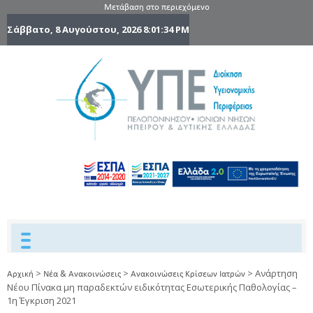
Μετάβαση στο περιεχόμενο
Σάββατο, 8 Αυγούστου, 2026
8:01:34 PM
6η Υγειονομ
6TH
DYPEDE
Περιφέρε
Πελοποννήσ
Ιονίων Νήσ
Ηπείρου 
Δυτικής
Ελλάδας
>
>
>
Ανάρτηση
Αρχική
Νέα & Ανακοινώσεις
Ανακοινώσεις Κρίσεων Ιατρών
Νέου Πίνακα μη παραδεκτών ειδικότητας Εσωτερικής Παθολογίας –
1η Έγκριση 2021