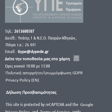
Τηλ.:
2613600507
Διεύθ.:
Yπάτης 1 & Ν.Ε.Ο. Πατρών-Αθηνών
,
Πάτρα
τ.κ.:
26 441
Email:
6ype@dypede.gr
Δείτε την τοποθεσία μας στο χάρτη
Ωρες κοινού 10:00 με 13:00
Πολιτική απορρήτου\συμμόρφωση GDPR
Privacy Policy (EN)
Δήλωση Προσβασιμότητας
This site is protected by reCAPTCHA and the
Google
and
apply
.