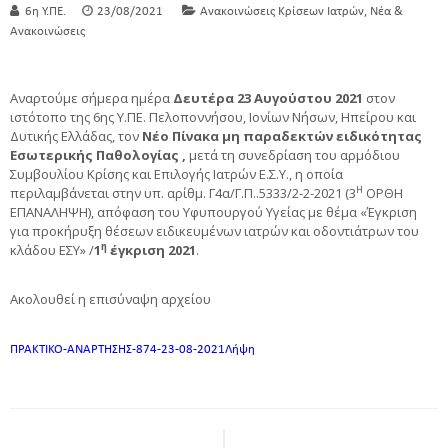
,
6η Υ.ΠΕ.
23/08/2021
Ανακοινώσεις Κρίσεων Ιατρών
Νέα &
Ανακοινώσεις
Αναρτούμε σήμερα ημέρα
Δευτέρα 23 Αυγούστου 2021
στον
ιστότοπο της 6ης Υ.ΠΕ. Πελοποννήσου, Ιονίων Νήσων, Ηπείρου και
Δυτικής Ελλάδας, τον
Νέο Πίνακα μη παραδεκτών ειδικότητας
Εσωτερικής Παθολογίας ,
μετά τη συνεδρίαση του αρμόδιου
Συμβουλίου Κρίσης και Επιλογής Ιατρών Ε.Σ.Υ., η οποία
Η
περιλαμβάνεται στην υπ. αρίθμ. Γ4α/Γ.Π..5333/2-2-2021 (3
ΟΡΘΗ
ΕΠΑΝΑΛΗΨΗ), απόφαση του Υφυπουργού Υγείας με θέμα «Έγκριση
για προκήρυξη θέσεων ειδικευμένων ιατρών και οδοντιάτρων του
η
κλάδου ΕΣΥ» /
1
έγκριση 2021
.
Ακολουθεί η επισύναψη αρχείου
ΠΡΑΚΤΙΚΟ-ΑΝΑΡΤΗΣΗΣ-874-23-08-2021
Λήψη