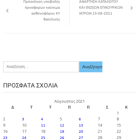
Πρόσκληση υποβολής
ΑΝΑΡΤΗΣΗ ΚΑΤΑΛΟΓΟΥ
προσφορών καύσιμα
ΚΑΙ ΘΕΣΕΩΝ ΕΠΙΚΟΥΡΙΚΩΝ
ασθενοφόρου ΚΥ
ΙΑΤΡΩΝ 23-08-2021
Βασιλικής
ΠΡΌΣΦΑΤΑ ΣΧΌΛΙΑ
Αύγουστος 2021
Δ
Τ
Τ
Π
Π
Σ
Κ
1
2
5
7
8
3
4
6
9
10
14
15
11
12
13
16
17
18
21
22
19
20
28
29
23
24
25
26
27