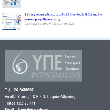
82 νέες μόνιμες θέσεις ιατρών Ε.Σ.Υ. σε δομές Π.Φ.Υ της 6ης
Υγειονομικής Περιφέρειας
2.9k views
|
posted on 29 Ιουνίου, 2026
Τηλ.:
2613600507
Διεύθ.:
Yπάτης 1 & Ν.Ε.Ο. Πατρών-Αθηνών
,
Πάτρα
τ.κ.:
26 441
Email: