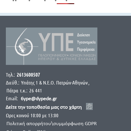
Τηλ.:
2613600507
Διεύθ.:
Yπάτης 1 & Ν.Ε.Ο. Πατρών-Αθηνών
,
Πάτρα
τ.κ.:
26 441
Email:
6ype@dypede.gr
Δείτε την τοποθεσία μας στο χάρτη
Ωρες κοινού 10:00 με 13:00
Πολιτική απορρήτου\συμμόρφωση GDPR