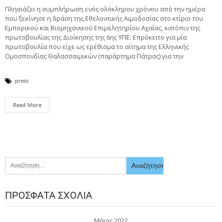
Πλησιάζει η συμπλήρωση ενός ολόκληρου χρόνου από την ημέρα
που ξεκίνησε η δράση της Εθελοντικής Αιμοδοσίας στο κτίριο του
Εμπορικού και Βιομηχανικού Επιμελητηρίου Αχαΐας, κατόπιν της
πρωτοβουλίας της Διοίκησης της 6ης ΥΠΕ. Επρόκειτο για μία
πρωτοβουλία που είχε ως ερέθισμα το αίτημα της Ελληνικής
Ομοσπονδίας Θαλασσαιμικών (παράρτημα Πάτρας) για την
press
Read More
ΠΡΌΣΦΑΤΑ ΣΧΌΛΙΑ
Μάιος 2022