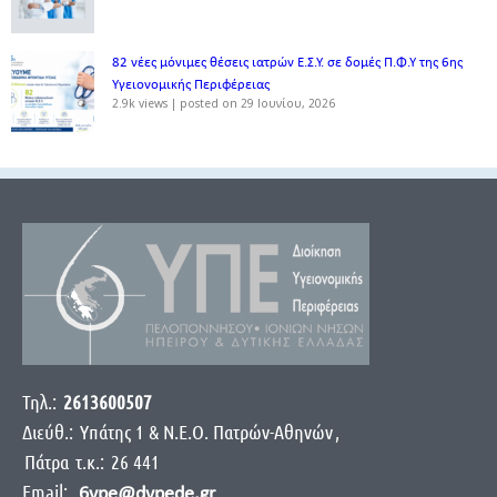
82 νέες μόνιμες θέσεις ιατρών Ε.Σ.Υ. σε δομές Π.Φ.Υ της 6ης
Υγειονομικής Περιφέρειας
2.9k views
|
posted on 29 Ιουνίου, 2026
Τηλ.:
2613600507
Διεύθ.:
Yπάτης 1 & Ν.Ε.Ο. Πατρών-Αθηνών
,
Πάτρα
τ.κ.:
26 441
Email:
6ype@dypede.gr