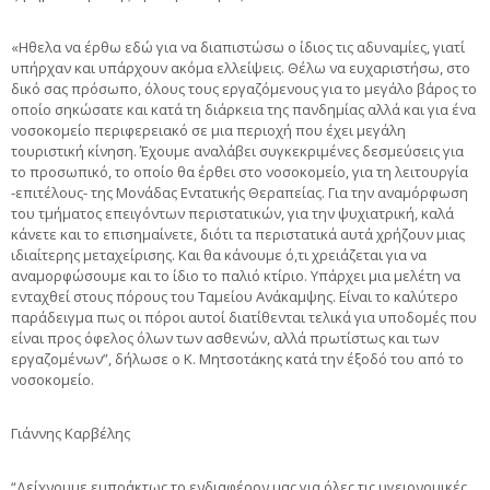
«Ηθελα να έρθω εδώ για να διαπιστώσω ο ίδιος τις αδυναμίες, γιατί
υπήρχαν και υπάρχουν ακόμα ελλείψεις. Θέλω να ευχαριστήσω, στο
δικό σας πρόσωπο, όλους τους εργαζόμενους για το μεγάλο βάρος το
οποίο σηκώσατε και κατά τη διάρκεια της πανδημίας αλλά και για ένα
νοσοκομείο περιφερειακό σε μια περιοχή που έχει μεγάλη
τουριστική κίνηση. Έχουμε αναλάβει συγκεκριμένες δεσμεύσεις για
το προσωπικό, το οποίο θα έρθει στο νοσοκομείο, για τη λειτουργία
-επιτέλους- της Μονάδας Εντατικής Θεραπείας. Για την αναμόρφωση
του τμήματος επειγόντων περιστατικών, για την ψυχιατρική, καλά
κάνετε και το επισημαίνετε, διότι τα περιστατικά αυτά χρήζουν μιας
ιδιαίτερης μεταχείρισης. Και θα κάνουμε ό,τι χρειάζεται για να
αναμορφώσουμε και το ίδιο το παλιό κτίριο. Υπάρχει μια μελέτη να
ενταχθεί στους πόρους του Ταμείου Ανάκαμψης. Είναι το καλύτερο
παράδειγμα πως οι πόροι αυτοί διατίθενται τελικά για υποδομές που
είναι προς όφελος όλων των ασθενών, αλλά πρωτίστως και των
εργαζομένων”, δήλωσε ο Κ. Μητσοτάκης κατά την έξοδό του από το
νοσοκομείο.
Γιάννης Καρβέλης
“Δείχνουμε εμπράκτως το ενδιαφέρον μας για όλες τις υγειονομικές