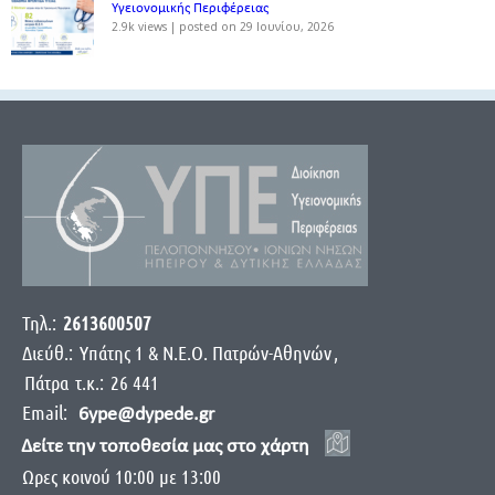
Υγειονομικής Περιφέρειας
2.9k views
|
posted on 29 Ιουνίου, 2026
Τηλ.:
2613600507
Διεύθ.:
Yπάτης 1 & Ν.Ε.Ο. Πατρών-Αθηνών
,
Πάτρα
τ.κ.:
26 441
Email:
6ype@dypede.gr
Δείτε την τοποθεσία μας στο χάρτη
Ωρες κοινού 10:00 με 13:00