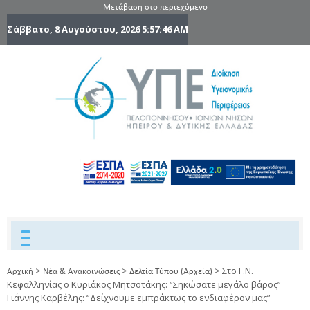
Μετάβαση στο περιεχόμενο
Σάββατο, 8 Αυγούστου, 2026
5:57:47 AM
6η Υγειονομ
6TH
DYPEDE
Περιφέρε
Πελοποννήσ
Ιονίων Νήσ
Ηπείρου 
Δυτικής
Ελλάδας
>
>
>
Στο Γ.Ν.
Αρχική
Νέα & Ανακοινώσεις
Δελτία Τύπου (Αρχεία)
Κεφαλληνίας ο Κυριάκος Μητσοτάκης: “Σηκώσατε μεγάλο βάρος”
Γιάννης Καρβέλης: “Δείχνουμε εμπράκτως το ενδιαφέρον μας”