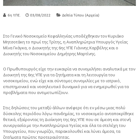
6η Υ.ΠΕ.
03/08/2022
Δελτία Τύπου (Αρχεία)
Στο Γενικό Νοσοκομείο Κεφαλληνίας υποδέχθηκαν τον Κυριάκο
Μητσοτάκη το πρωί της Τρίτης, η Αναπληρώτρια Υπουργός Υγείας
Μίνα Γκάγκα, ο Διοικητής της 6ης ΥΠΕ Γιάννης Καρβέλης και ο
Διοικητής του Νοσοκομείου Δημήτρης Μαρτίνης.
Ο Πρωθυπουργός είχε την ευκαιρία να συνομιλήσει αναλυτικά με τον
Διοικητή της 6ης ΥΠΕ για τα ζητήματα και τη λειτουργία του
νοσοκομείου, ενώ είχε και σύντομες συνομιλίες με το ιατρικό,
επιστημονικό και νοσηλευτικό δυναμικό για να ενημερωθεί για τα
προβλήματα που αντιμετωπίζουν.
Στις δηλώσεις του μεταξύ άλλων ανέφερε ότι εν μέσω μιας πολύ
δύσκολης περιόδου λόγω πανδημίας, το νοσοκομείο ανταποκρίθηκε
θετικά, εξαίροντας τη Διοίκηση της 6ης ΥΠΕ που σε άμεση και στενή
συνεργασία με την Αναπληρώτρια Υγείας και όλα τα στελέχη του
Υπουργείου, που γνωρίζει, παρακολουθεί και λύνει άμεσα, τα
ζητήματα πρώτης προτεραιότητας.