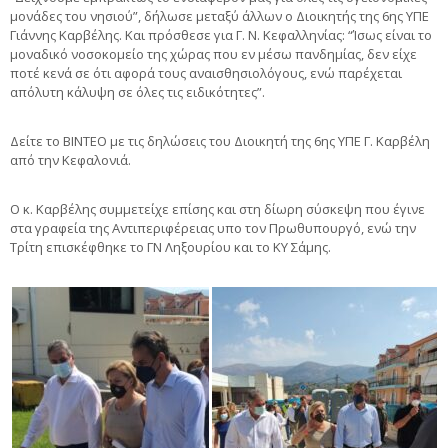
μονάδες του νησιού”, δήλωσε μεταξύ άλλων ο Διοικητής της 6ης ΥΠΕ
Γιάννης Καρβέλης. Και πρόσθεσε για Γ. Ν. Κεφαλληνίας: “Ίσως είναι το
μοναδικό νοσοκομείο της χώρας που εν μέσω πανδημίας, δεν είχε
ποτέ κενά σε ότι αφορά τους αναισθησιολόγους, ενώ παρέχεται
απόλυτη κάλυψη σε όλες τις ειδικότητες”.
Δείτε το ΒΙΝΤΕΟ με τις δηλώσεις του Διοικητή της 6ης ΥΠΕ Γ. Καρβέλη
από την Κεφαλονιά.
Ο κ. Καρβέλης συμμετείχε επίσης και στη δίωρη σύσκεψη που έγινε
στα γραφεία της Αντιπεριφέρειας υπο τον Πρωθυπουργό, ενώ την
Τρίτη επισκέφθηκε το ΓΝ Ληξουρίου και το ΚΥ Σάμης.