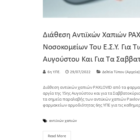
Διάθεση Αντιϊκών Χαπιών PA
Νοσοκομείων Του Ε.Σ.Υ. Για Τ
Αυγούστου Και Για Τα Σαββα
6η Υ.ΠΕ.
29/07/2022
Δελτία Τύπου (Αρχεία)
Διάθεση αντιϊκών χαπιών PAXLOVID από τα φαρμακε
αργία της 15ης Αυγούστου και για τα Σαββατοκύρι
τα σημεία παραλαβής των αντιϊκών χαπιών Paxlov
φαρμακείων αρμοδιότητας 6ης ΥΠΕ για τις καθημερι
αντιϊκών χαπιών
Read More