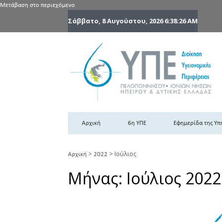
Μετάβαση στο περιεχόμενο
Σάββατο, 8 Αυγούστου, 2026
6:38:27 AM
6
6η
Αρχική
6η ΥΠΕ
Εφημερίδα της Υπ
>
>
Ιούλιος
Αρχική
2022
Μήνας:
Ιούλιος 2022