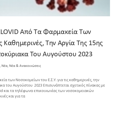
XLOVID Από Τα Φαρμακεία Των
ις Καθημερινές, Την Αργία Της 15ης
τοκύριακα Του Αυγούστου 2023
,
,
Νέα
Νέα & Ανακοινώσεις
ία των Νοσοκομείων του Ε.Σ.Υ. για τις καθημερινές, την
ακα του Αυγούστου 2023 Επισυνάπτεται σχετικός πίνακας με
id και τα τηλέφωνα επικοινωνίας των νοσοκομειακών
νές και για τα