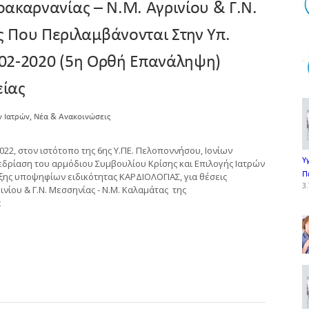
λοακαρνανίας – Ν.Μ. Αγρινίου & Γ.Ν.
 Που Περιλαμβάνονται Στην Υπ.
7-02-2020 (5η Ορθή Επανάληψη)
είας
,
ν Ιατρών
Νέα & Ανακοινώσεις
2, στον ιστότοπο της 6ης Υ.ΠΕ. Πελοποννήσου, Ιονίων
Υ
νεδρίαση του αρμόδιου Συμβουλίου Κρίσης και Επιλογής Ιατρών
Π
αξης υποψηφίων ειδικότητας ΚΑΡΔΙΟΛΟΓΙΑΣ, για θέσεις
3.
ινίου & Γ.Ν. Μεσσηνίας - Ν.Μ. Καλαμάτας της
ε