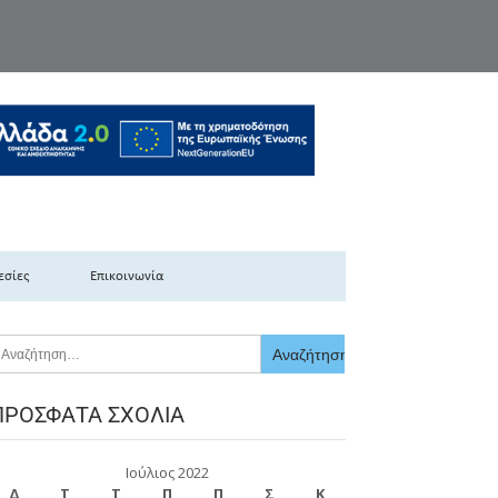
κής Ελλάδας
εσίες
Επικοινωνία
ΠΡΌΣΦΑΤΑ ΣΧΌΛΙΑ
Ιούλιος 2022
Δ
Τ
Τ
Π
Π
Σ
Κ