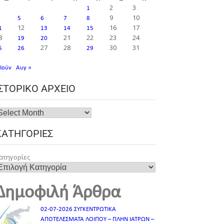
2
3
1
9
10
5
6
7
8
12
16
17
1
13
14
15
8
21
22
23
24
19
20
27
28
30
31
5
26
29
 Ιούν
Αυγ »
ΙΣΤΟΡΙΚΌ ΑΡΧΕΊΟ
ΚΑΤΗΓΟΡΊΕΣ
ατηγορίες
Δημοφιλή Άρθρα
02-07-2026 ΣΥΓΚΕΝΤΡΩΤΙΚΑ
ΑΠΟΤΕΛΕΣΜΑΤΑ ΛΟΙΠΟΥ – ΠΛΗΝ ΙΑΤΡΩΝ –