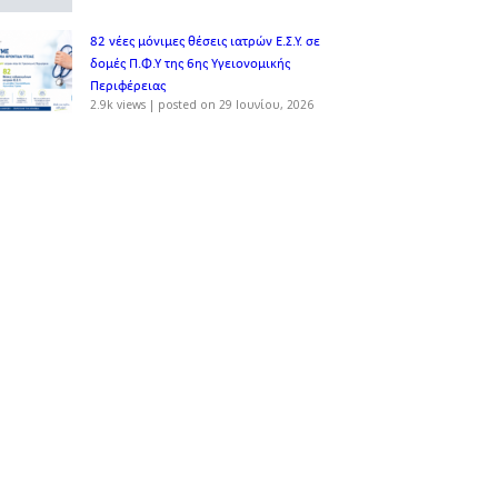
82 νέες μόνιμες θέσεις ιατρών Ε.Σ.Υ. σε
δομές Π.Φ.Υ της 6ης Υγειονομικής
Περιφέρειας
2.9k views
|
posted on 29 Ιουνίου, 2026