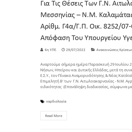
Για Τις Θέσεις Των Γ.Ν. Αιτω
Μεσσηνίας – Ν.Μ. Καλαμάτας
Αρίθμ. Γ4α/Γ.Π. Οικ. 8252/0
Απόφαση Του Υπουργείου Υγ
6η Υ.ΠΕ.
29/07/2022
Ανακοινώσεις Κρίσεω
Αναρτούμε σήμερα ημέρα Παρασκευή 29 Ιουλίου 202
Νήσων, Ηπείρου και Δυτικής Ελλάδας, μετά τη συ
Ε.Σ.Υ., τον Πίνακα Αναμοριοδότησης & Νέας Κατάτ
Επιμελητή Β' των Γ.Ν. Αιτωλοακαρνανίας - Ν.Μ. Αγρ
ειδικότητας (Επανάληψη διαδικασίας, σύμφωνα μ
καρδιολογία
Read More