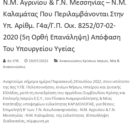
Ν.Μ. Αγρινίου & Γ.Ν. Μεσσηνίας – Ν.Μ.
Καλαμάτας Που Περιλαμβάνονται Στην
Υπ. Αρίθμ. Γ4α/Γ.Π. Οικ. 8252/07-02-
2020 (5η Ορθή Επανάληψη) Απόφαση
Του Υπουργείου Υγείας
,
6η Υ.ΠΕ.
29/07/2022
Ανακοινώσεις Κρίσεων Ιατρών
Νέα &
Ανακοινώσεις
Αναρτούμε σήμερα ημέρα Παρασκευή 29 Ιουλίου 2022, στον ιστότοπο
της 6ης Υ.ΠΕ. Πελοποννήσου, Ιονίων Νήσων, Ηπείρου και Δυτικής
Ελλάδας, μετά τη συνεδρίαση του αρμόδιου Συμβουλίου Κρίσης και
Επιλογής Ιατρών Ε.Σ.Υ., τον Πίνακα Αναμοριοδότησης & Νέας
Κατάταξης υποψηφίων ειδικότητας ΚΑΡΔΙΟΛΟΓΙΑΣ, για θέσεις
Επιμελητή Β' των Γ.Ν. Αιτωλοακαρνανίας - Ν.Μ. Αγρινίου & Γ.Ν.
Μεσσηνίας - Ν.Μ. Καλαμάτας της ειδικότητας (Επανάληψη
διαδικασίας, σύμφωνα με