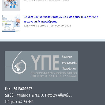
82 νέες μόνιμες θέσεις ιατρών Ε.Σ.Υ. σε δομές Π.Φ.Υ της 6ης
Υγειονομικής Περιφέρειας
2.9k views
|
posted on 29 Ιουνίου, 2026
Τηλ.:
2613600507
Διεύθ.:
Yπάτης 1 & Ν.Ε.Ο. Πατρών-Αθηνών
,
Πάτρα
τ.κ.:
26 441