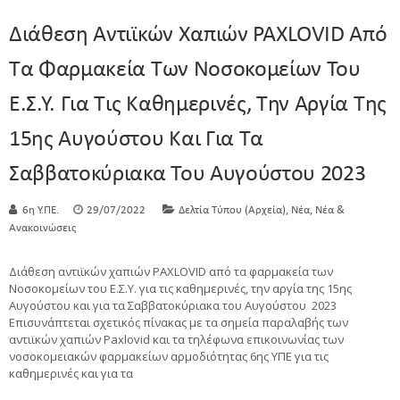
Διάθεση Αντιϊκών Χαπιών PAXLOVID Από
Τα Φαρμακεία Των Νοσοκομείων Του
Ε.Σ.Υ. Για Τις Καθημερινές, Την Αργία Της
15ης Αυγούστου Και Για Τα
Σαββατοκύριακα Του Αυγούστου 2023
,
,
6η Υ.ΠΕ.
29/07/2022
Δελτία Τύπου (Αρχεία)
Νέα
Νέα &
Ανακοινώσεις
Διάθεση αντιϊκών χαπιών PAXLOVID από τα φαρμακεία των
Νοσοκομείων του Ε.Σ.Υ. για τις καθημερινές, την αργία της 15ης
Αυγούστου και για τα Σαββατοκύριακα του Αυγούστου 2023
Επισυνάπτεται σχετικός πίνακας με τα σημεία παραλαβής των
αντιϊκών χαπιών Paxlovid και τα τηλέφωνα επικοινωνίας των
νοσοκομειακών φαρμακείων αρμοδιότητας 6ης ΥΠΕ για τις
καθημερινές και για τα