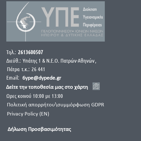
Τηλ.:
2613600507
Διεύθ.:
Yπάτης 1 & Ν.Ε.Ο. Πατρών-Αθηνών
,
Πάτρα
τ.κ.:
26 441
Email:
6ype@dypede.gr
Δείτε την τοποθεσία μας στο χάρτη
Ωρες κοινού 10:00 με 13:00
Πολιτική απορρήτου\συμμόρφωση GDPR
Privacy Policy (EN)
Δήλωση Προσβασιμότητας