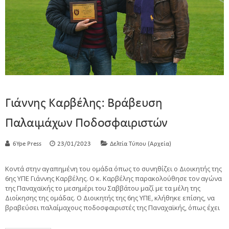
Γιάννης Καρβέλης: Βράβευση
Παλαιμάχων Ποδοσφαιριστών
6Ype Press
23/01/2023
Δελτία Τύπου (Αρχεία)
Κοντά στην αγαπημένη του ομάδα όπως το συνηθίζει ο Διοικητής της
6ης ΥΠΕ Γιάννης Καρβέλης. Ο κ. Καρβέλης παρακολούθησε τον αγώνα
της Παναχαϊκής το μεσημέρι του Σαββάτου μαζί με τα μέλη της
Διοίκησης της ομάδας. Ο Διοικητής της 6ης ΥΠΕ, κλήθηκε επίσης, να
βραβεύσει παλαίμαχους ποδοσφαιριστές της Παναχαϊκής, όπως έχει