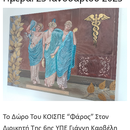
Το Δώρο Του ΚΟΙΣΠΕ “Φάρος” Στον
Διοικητή Της 6ης ΥΠΕ Γιάννη Καρβέλη