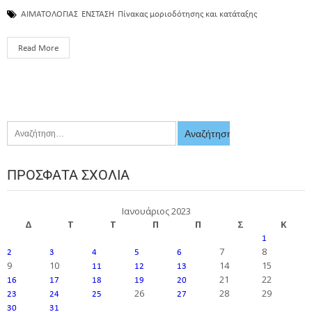
ΑΙΜΑΤΟΛΟΓΙΑΣ
ΕΝΣΤΑΣΗ
Πίνακας μοριοδότησης και κατάταξης
Read More
ΠΡΌΣΦΑΤΑ ΣΧΌΛΙΑ
Ιανουάριος 2023
Δ
Τ
Τ
Π
Π
Σ
Κ
1
7
8
2
3
4
5
6
9
10
14
15
11
12
13
21
22
16
17
18
19
20
26
28
29
23
24
25
27
30
31