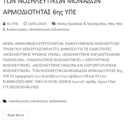
ΤΩΝ ΝΟΣΗΛΕΥΤΙΚΩΝ ΜΟΝΑΔΩΝ
ΑΡΜΟΔΙΟΤΗΤΑΣ 6ης ΥΠΕ
,
,
6η Υ.ΠΕ.
13/01/2023
Θέσεις Εργασίας & Προκηρύξεις
Νέα
Νέα
,
& Ανακοινώσεις
Νοσηλευτικές Ειδικότητες
ΘΕΜΑ: ΑΝΑΚΟΙΝΩΣΗ ΕΠΙΤΥΧΟΝΤΩΝ ΕΙΔΙΚΕΥΟΜΕΝΩΝ ΝΟΣΗΛΕΥΤΩΝ/
ΤΡΙΩΝ ΠΟΥ ΔΕΝ ΕΡΓΑΖΟΝΤΑΙ ΣΤΟ ΔΗΜΟΣΙΟ ΓΙΑ ΤΙΣ ΕΙΔΙΚΟΤΗΤΕΣ
«ΝΟΣΗΛΕΥΤΙΚΗΣ ΨΥΧΙΚΗΣ ΥΓΕΙΑΣ», «ΝΟΣΗΛΕΥΤΙΚΗΣ ΚΑΡΔΙΑΓΓΕΙΑΚΩΝ
ΠΑΘΗΣΕΩΝ», «ΠΑΘΟΛΟΓΙΚΗΣ ΝΟΣΗΛΕΥΤΙΚΗΣ» « ΧΕΙΡΟΥΡΓΙΚΗΣ
ΝΟΣΗΛΕΥΤΙΚΗΣ» «ΝΟΣΗΛΕΥΤΙΚΗΣ ΠΑΙΔΩΝ» ΚΑΙ «ΓΕΡΟΝΤΟΛΟΓΙΚΗΣ
ΝΟΣΗΛΕΥΤΙΚΗΣ» ΤΩΝ ΝΟΣΗΛΕΥΤΙΚΩΝ ΜΟΝΑΔΩΝ ΑΡΜΟΔΙΟΤΗΤΑΣ 6ης
ΥΠΕ Σε εφαρμογή των διατάξεων των άρθρων 58 και 59 του
Ν.4690/2020 (ΦΕΚ 104/τ.Α’/30-05-2020) & των υπ’ αριθμ. πρωτ.Γ6α/
Γ.Π.39226/30-06-2020
νοσηλευτικές ειδικότητες
πρόσκληση
Read More