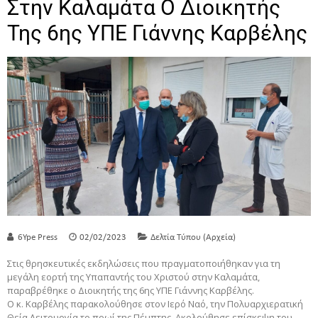
Στην Καλαμάτα Ο Διοικητής
Της 6ης ΥΠΕ Γιάννης Καρβέλης
6Ype Press
02/02/2023
Δελτία Τύπου (Αρχεία)
Στις θρησκευτικές εκδηλώσεις που πραγματοποιήθηκαν για τη
μεγάλη εορτή της Υπαπαντής του Χριστού στην Καλαμάτα,
παραβρέθηκε ο Διοικητής της 6ης ΥΠΕ Γιάννης Καρβέλης.
Ο κ. Καρβέλης παρακολούθησε στον Ιερό Ναό, την Πολυαρχιερατική
Θεία Λειτουργία το πρωί της Πέμπτης. Ακολούθησε επίσκεψη του