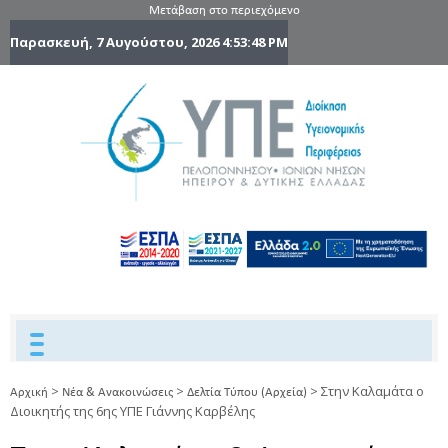
Μετάβαση στο περιεχόμενο
Παρασκευή, 7 Αυγούστου, 2026
4:53:49 PM
6η Υγειονομ
6TH
DYPEDE
Περιφέρε
Πελοποννήσ
Ιονίων Νήσ
Ηπείρου 
Δυτικής
Ελλάδας
>
>
>
Στην Καλαμάτα ο
Αρχική
Νέα & Ανακοινώσεις
Δελτία Τύπου (Αρχεία)
Διοικητής της 6ης ΥΠΕ Γιάννης Καρβέλης