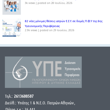
3k views
|
posted on 28 Ιουλίου, 2026
82 νέες μόνιμες θέσεις ιατρών Ε.Σ.Υ. σε δομές Π.Φ.Υ της 6ης
Υγειονομικής Περιφέρειας
2.9k views
|
posted on 29 Ιουνίου, 2026
Τηλ.:
2613600507
Διεύθ.:
Yπάτης 1 & Ν.Ε.Ο. Πατρών-Αθηνών
,
Πάτρα
τ.κ.:
26 441