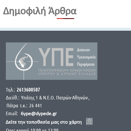
Δημοφιλή Άρθρα
Τηλ.:
2613600507
Διεύθ.:
Yπάτης 1 & Ν.Ε.Ο. Πατρών-Αθηνών
,
Πάτρα
τ.κ.:
26 441
Email:
6ype@dypede.gr
Δείτε την τοποθεσία μας στο χάρτη
Ωρες κοινού 10:00 με 13:00