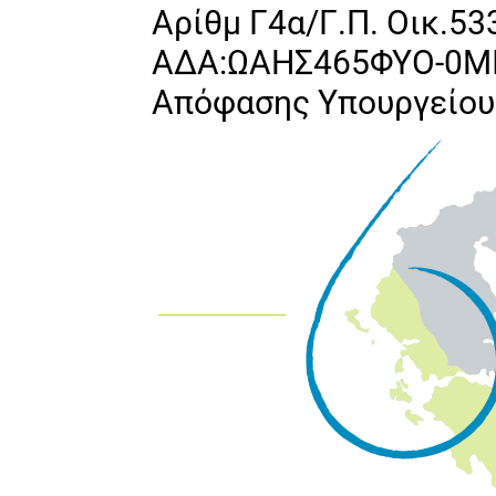
Αρίθμ Γ4α/Γ.Π. Οικ.53
ΑΔΑ:ΩΑΗΣ465ΦΥΟ-0ΜΙ 
Απόφασης Υπουργείου