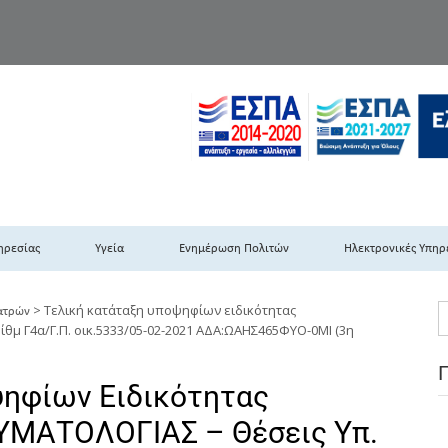
TH DYPEDE
 Υγειονομική Περιφέρεια Πελοποννήσου- Ιονίων Νήσων-Ηπείρου & Δυτι
ηρεσίας
Υγεία
Ενημέρωση Πολιτών
Ηλεκτρονικές Υπηρ
>
Τελική κατάταξη υποψηφίων ειδικότητας
ατρών
θμ Γ4α/Γ.Π. οικ.5333/05-02-2021 ΑΔΑ:ΩΑΗΣ465ΦΥΟ-0ΜΙ (3η
ψηφίων Ειδικότητας
ΥΜΑΤΟΛΟΓΙΑΣ – Θέσεις Υπ.