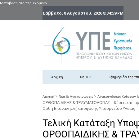
Μετάβαση στο περιεχόμενο
Σάββατο, 8 Αυγούστου, 2026
8:35:01 PM
6
6η
Αρχική
6η ΥΠΕ
Εφημερίδα της Υπ
>
>
Αρχική
Νέα & Ανακοινώσεις
Ανακοινώσεις Κρίσεων Ι
ΟΡΘΟΠΑΙΔΙΚΗΣ & ΤΡΑΥΜΑΤΟΛΟΓΙΑΣ – θέσεις υπ. αρί
Ορθή Επανάληψη) απόφασης Υπουργείου Υγείας
Τελική Κατάταξη Υπο
ΟΡΘΟΠΑΙΔΙΚΗΣ & ΤΡΑ