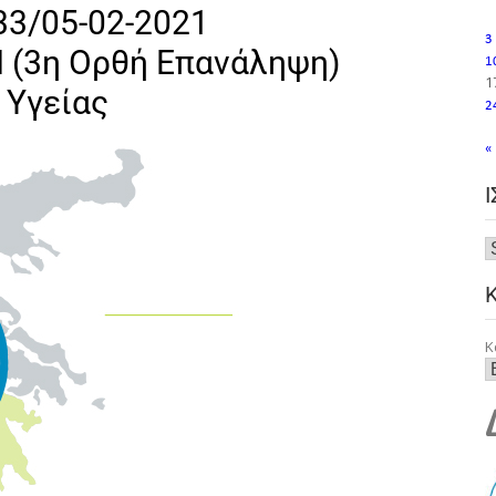
33/05-02-2021
3
(3η Ορθή Επανάληψη)
1
1
 Υγείας
2
«
Κ