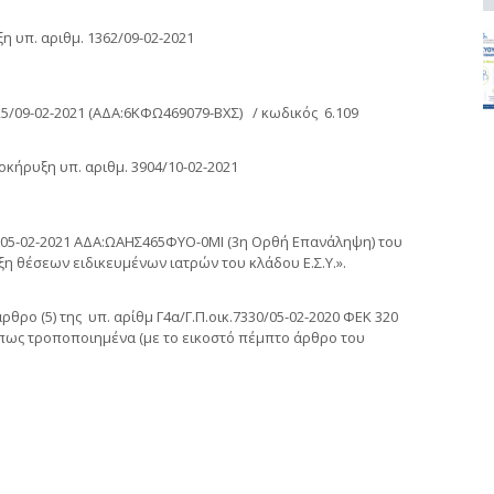
η υπ. αριθμ. 1362/09-02-2021
425/09-02-2021 (ΑΔΑ:6ΚΦΩ469079-ΒΧΣ) / κωδικός 6.109
οκήρυξη υπ. αριθμ. 3904/10-02-2021
33/05-02-2021 ΑΔΑ:ΩΑΗΣ465ΦΥΟ-0ΜΙ (3η Ορθή Επανάληψη) του
η θέσεων ειδικευμένων ιατρών του κλάδου Ε.Σ.Υ.».
ρθρο (5) της υπ. αρίθμ Γ4α/Γ.Π.οικ.7330/05-02-2020 ΦΕΚ 320
όπως τροποποιημένα (με το εικοστό πέμπτο άρθρο του