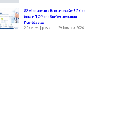
82 νέες μόνιμες θέσεις ιατρών Ε.Σ.Υ. σε
δομές Π.Φ.Υ της 6ης Υγειονομικής
Περιφέρειας
2.9k views
|
posted on 29 Ιουνίου, 2026