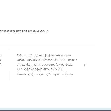
ας Κατάταξης υποψηφίων
συνέντευξη
το
Τελική κατάταξη υποψηφίων ειδικότητας
ις
ΟΡΘΟΠΑΙΔΙΚΗΣ & ΤΡΑΥΜΑΤΟΛΟΓΙΑΣ – θέσεις
”
υπ. αρίθμ Γ4α/Γ.Π. οικ.49607/07-09-2021
ΑΔΑ: ΩΦΒΙ465ΦΥΟ-ΤΕΟ (3η Ορθή
Επανάληψη) απόφασης Υπουργείου Υγείας