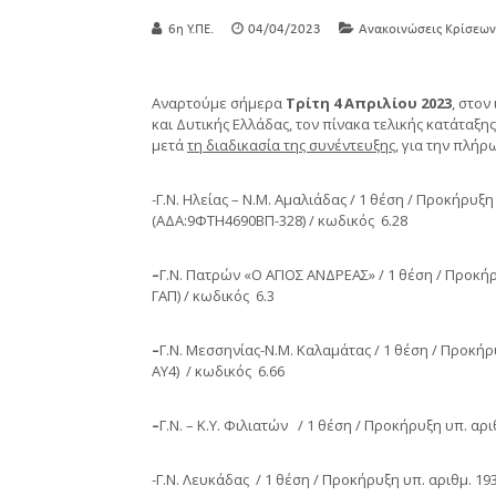
6η Υ.ΠΕ.
04/04/2023
Ανακοινώσεις Κρίσεων
Αναρτούμε σήμερα
Τρίτη 4 Απριλίου 2023
, στον
και Δυτικής Ελλάδας, τον πίνακα τελικής κατάτα
μετά
τη διαδικασία της συνέντευξης
, για την πλή
-Γ.Ν. Ηλείας – Ν.Μ. Αμαλιάδας / 1 θέση / Προκήρυξη
(ΑΔΑ:9ΦΤΗ4690ΒΠ-328) / κωδικός 6.28
–
Γ.Ν. Πατρών «Ο ΑΓΙΟΣ ΑΝΔΡΕΑΣ» / 1 θέση / Προκήρ
ΓΑΠ) / κωδικός 6.3
–
Γ.Ν. Μεσσηνίας-Ν.Μ. Καλαμάτας / 1 θέση / Προκή
ΑΥ4) / κωδικός 6.66
–
Γ.Ν. – Κ.Υ. Φιλιατών
/ 1 θέση / Προκήρυξη υπ. αρι
-Γ.Ν. Λευκάδας / 1 θέση / Προκήρυξη υπ. αριθμ. 1