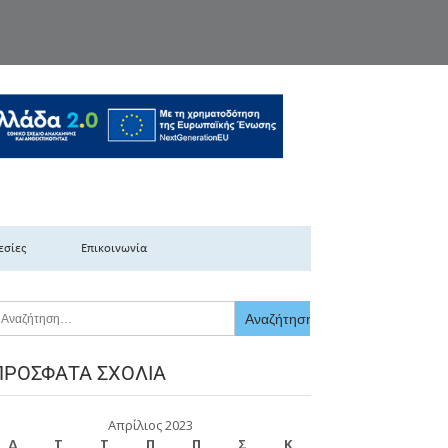
κής Ελλάδας
εσίες
Επικοινωνία
ΠΡΌΣΦΑΤΑ ΣΧΌΛΙΑ
Απρίλιος 2023
Δ
Τ
Τ
Π
Π
Σ
Κ