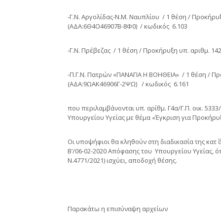
-Γ.Ν. Αργολίδας-Ν.Μ. Ναυπλίου / 1 θέση / Προκήρυξ
(ΑΔΑ:6Θ4Ο46907Β-8Φ0) / κωδικός 6.103
-Γ.Ν. Πρέβεζας / 1 θέση / Προκήρυξη υπ. αριθμ. 1
-Π.Γ.Ν. Πατρών «ΠΑΝΑΓΙΑ Η ΒΟΗΘΕΙΑ» / 1 θέση / Πρ
(ΑΔΑ:9ΩΑΚ46906Γ-2ΨΩ) / κωδικός 6.161
που περιλαμβάνονται υπ. αρίθμ. Γ4α/Γ.Π. οικ. 53
Υπουργείου Υγείας με θέμα «Έγκριση για Προκήρυξ
Οι υποψήφιοι θα κληθούν στη διαδικασία της κατ΄ ά
Β’/06-02-2020 Απόφασης του Υπουργείου Υγείας, 
Ν.4771/2021) ισχύει, αποδοχή θέσης.
Παρακάτω η επισύναψη αρχείων