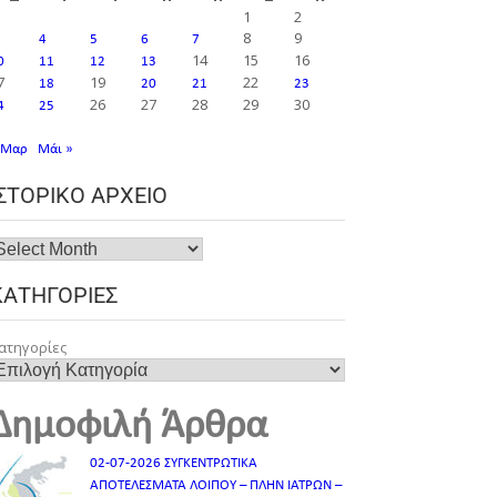
1
2
8
9
4
5
6
7
14
15
16
0
11
12
13
7
19
22
18
20
21
23
26
27
28
29
30
4
25
 Μαρ
Μάι »
ΙΣΤΟΡΙΚΌ ΑΡΧΕΊΟ
ΚΑΤΗΓΟΡΊΕΣ
ατηγορίες
Δημοφιλή Άρθρα
02-07-2026 ΣΥΓΚΕΝΤΡΩΤΙΚΑ
ΑΠΟΤΕΛΕΣΜΑΤΑ ΛΟΙΠΟΥ – ΠΛΗΝ ΙΑΤΡΩΝ –