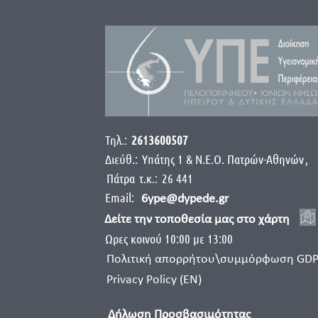
Τηλ.:
2613600507
Διεύθ.:
Yπάτης 1 & Ν.Ε.Ο. Πατρών-Αθηνών
,
Πάτρα
τ.κ.:
26 441
Email:
6ype@dypede.gr
Δείτε την τοποθεσία μας στο χάρτη
Ωρες κοινού 10:00 με 13:00
Πολιτική απορρήτου\συμμόρφωση GD
Privacy Policy (EN)
Δήλωση Προσβασιμότητας