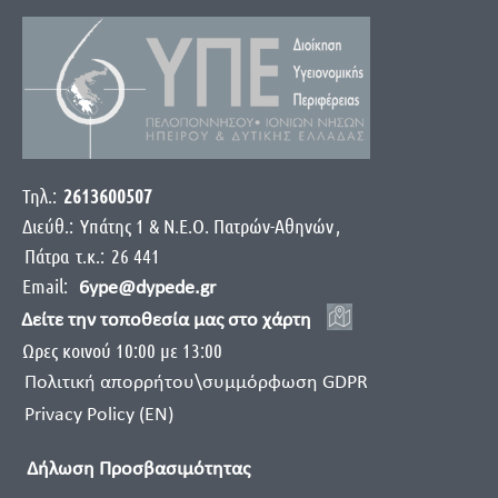
Τηλ.:
2613600507
Διεύθ.:
Yπάτης 1 & Ν.Ε.Ο. Πατρών-Αθηνών
,
Πάτρα
τ.κ.:
26 441
Email:
6ype@dypede.gr
Δείτε την τοποθεσία μας στο χάρτη
Ωρες κοινού 10:00 με 13:00
Πολιτική απορρήτου\συμμόρφωση GDPR
Privacy Policy (EN)
Δήλωση Προσβασιμότητας