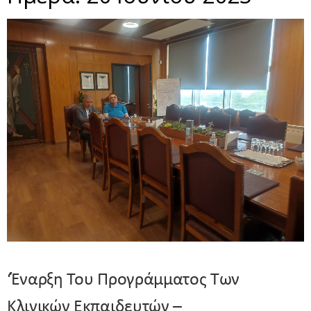
‘Έναρξη Του Προγράμματος Των
Κλινικών Εκπαιδευτών –