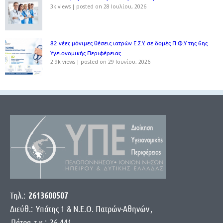
3k views
|
posted on 28 Ιουλίου, 2026
82 νέες μόνιμες θέσεις ιατρών Ε.Σ.Υ. σε δομές Π.Φ.Υ της 6ης
Υγειονομικής Περιφέρειας
2.9k views
|
posted on 29 Ιουνίου, 2026
Τηλ.:
2613600507
Διεύθ.:
Yπάτης 1 & Ν.Ε.Ο. Πατρών-Αθηνών
,
Πάτρα
τ.κ.:
26 441