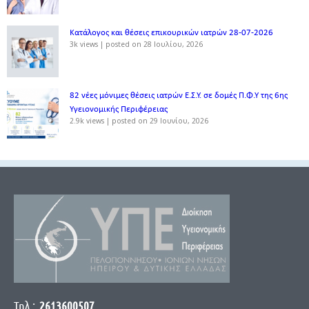
Κατάλογος και θέσεις επικουρικών ιατρών 28-07-2026
3k views
|
posted on 28 Ιουλίου, 2026
82 νέες μόνιμες θέσεις ιατρών Ε.Σ.Υ. σε δομές Π.Φ.Υ της 6ης
Υγειονομικής Περιφέρειας
2.9k views
|
posted on 29 Ιουνίου, 2026
Τηλ.:
2613600507