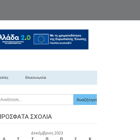
κής Ελλάδας
εσίες
Επικοινωνία
ΠΡΌΣΦΑΤΑ ΣΧΌΛΙΑ
Δεκέμβριος 2023
Δ
Τ
Τ
Π
Π
Σ
Κ