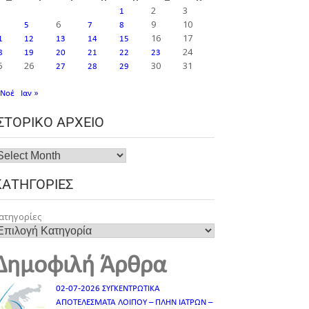
2
3
1
6
9
10
5
7
8
16
17
1
12
13
14
15
24
8
19
20
21
22
23
5
26
30
31
27
28
29
 Νοέ
Ιαν »
ΙΣΤΟΡΙΚΌ ΑΡΧΕΊΟ
ΚΑΤΗΓΟΡΊΕΣ
ατηγορίες
Δημοφιλή Άρθρα
02-07-2026 ΣΥΓΚΕΝΤΡΩΤΙΚΑ
ΑΠΟΤΕΛΕΣΜΑΤΑ ΛΟΙΠΟΥ – ΠΛΗΝ ΙΑΤΡΩΝ –