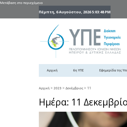
Μετάβαση στο περιεχόμενο
Πέμπτη, 6 Αυγούστου, 2026
5:03:50 PM
6
6η
Αρχική
6η ΥΠΕ
Εφημερίδα της Υπ
>
>
>
11
Αρχική
2023
Δεκέμβριος
Ημέρα:
11 Δεκεμβρί