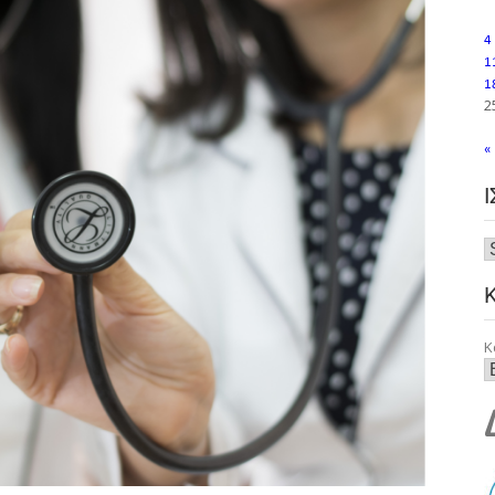
4
1
1
2
«
Κ