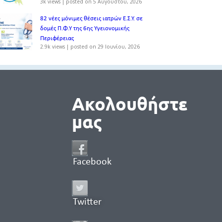
3k views
|
posted on 5 Αυγούστου, 2026
82 νέες μόνιμες θέσεις ιατρών Ε.Σ.Υ. σε
δομές Π.Φ.Υ της 6ης Υγειονομικής
Περιφέρειας
2.9k views
|
posted on 29 Ιουνίου, 2026
Ακολουθήστε
μας
Facebook
Twitter