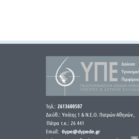
Τηλ.:
2613600507
Διεύθ.:
Yπάτης 1 & Ν.Ε.Ο. Πατρών-Αθηνών
,
Πάτρα
τ.κ.:
26 441
Email:
6ype@dypede.gr