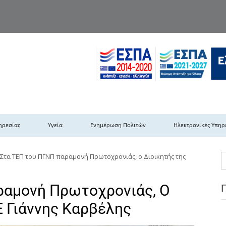
TH DYPEDE
 Υγειονομική Περιφέρεια Πελοποννήσου- Ιονίων Νήσων-Ηπείρου & Δυτι
ηρεσίας
Υγεία
Ενημέρωση Πολιτών
Ηλεκτρονικές Υπηρ
Στα ΤΕΠ του ΠΓΝΠ παραμονή Πρωτοχρονιάς, ο Διοικητής της
ραμονή Πρωτοχρονιάς, Ο
Ε Γιάννης Καρβέλης