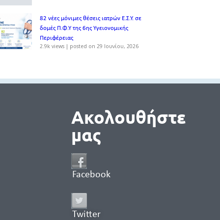
82 νέες μόνιμες θέσεις ιατρών Ε.Σ.Υ. σε
δομές Π.Φ.Υ της 6ης Υγειονομικής
Περιφέρειας
2.9k views
|
posted on 29 Ιουνίου, 2026
Ακολουθήστε
μας
Facebook
Twitter