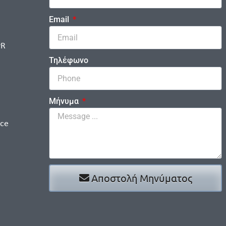
Email
PR
Τηλέφωνο
Μήνυμα
ice
Αποστολή Μηνύματος