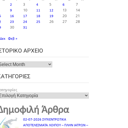
3
5
7
2
4
6
10
13
14
9
11
12
20
21
5
16
17
18
19
26
27
28
2
23
24
25
30
9
31
 Δεκ
Φεβ »
ΙΣΤΟΡΙΚΌ ΑΡΧΕΊΟ
ΚΑΤΗΓΟΡΊΕΣ
ατηγορίες
Δημοφιλή Άρθρα
02-07-2026 ΣΥΓΚΕΝΤΡΩΤΙΚΑ
ΑΠΟΤΕΛΕΣΜΑΤΑ ΛΟΙΠΟΥ – ΠΛΗΝ ΙΑΤΡΩΝ –