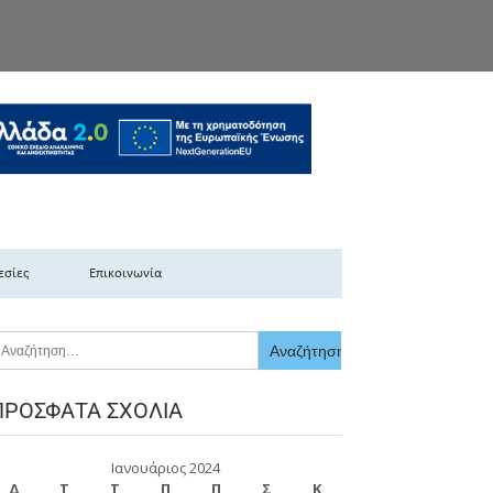
κής Ελλάδας
εσίες
Επικοινωνία
ΠΡΌΣΦΑΤΑ ΣΧΌΛΙΑ
Ιανουάριος 2024
Δ
Τ
Τ
Π
Π
Σ
Κ