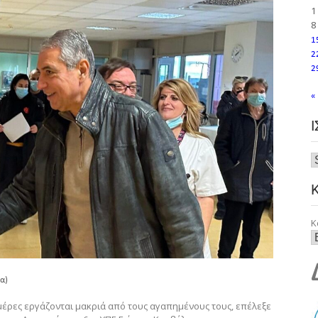
1
8
1
2
2
«
Κ
α)
μέρες εργάζονται μακριά από τους αγαπημένους τους, επέλεξε