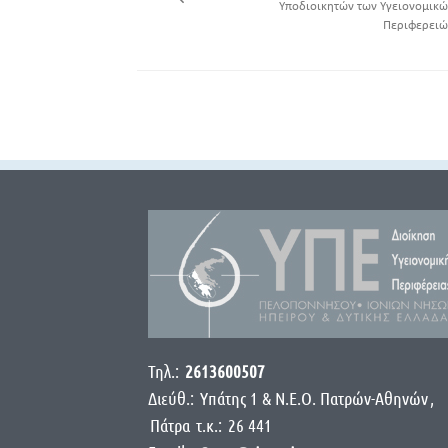
Υποδιοικητών των Υγειονομικώ
Περιφερειώ
Τηλ.:
2613600507
Διεύθ.:
Yπάτης 1 & Ν.Ε.Ο. Πατρών-Αθηνών
,
Πάτρα
τ.κ.:
26 441