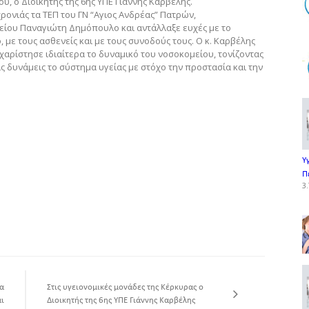
υ, ο Διοικητής της 6ης ΥΠΕ Γιάννης Καρβέλης.
ονιάς τα ΤΕΠ του ΓΝ “Αγιος Ανδρέας” Πατρών,
είου Παναγιώτη Δημόπουλο και αντάλλαξε ευχές με το
 με τους ασθενείς και με τους συνοδούς τους. Ο κ. Καρβέλης
χαρίστησε ιδιαίτερα το δυναμικό του νοσοκομείου, τονίζοντας
 τις δυνάμεις το σύστημα υγείας με στόχο την προστασία και την
Υ
Π
3.
α
Στις υγειονομικές μονάδες της Κέρκυρας ο
ι
Διοικητής της 6ης ΥΠΕ Γιάννης Καρβέλης