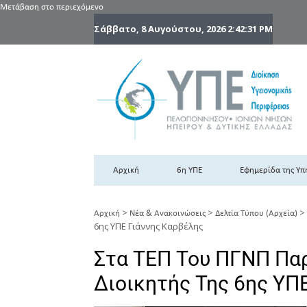
Μετάβαση στο περιεχόμενο
Σάββατο, 8 Αυγούστου, 2026
2:42:31 PM
6
6η
Αρχική
6η ΥΠΕ
Εφημερίδα της Υπ
>
>
>
Αρχική
Νέα & Ανακοινώσεις
Δελτία Τύπου (Αρχεία)
6ης ΥΠΕ Γιάννης Καρβέλης
Στα ΤΕΠ Του ΠΓΝΠ Πα
Διοικητής Της 6ης ΥΠ