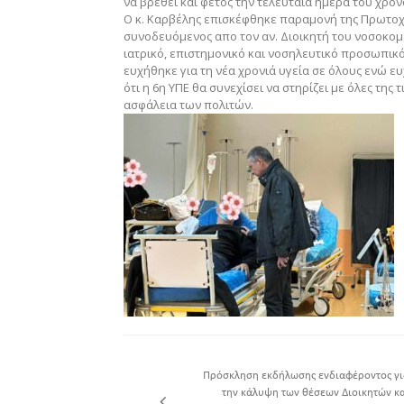
να βρεθεί και φέτος την τελευταία ημέρα του χρόνο
Ο κ. Καρβέλης επισκέφθηκε παραμονή της Πρωτοχρ
συνοδευόμενος απο τον αν. Διοικητή του νοσοκομ
ιατρικό, επιστημονικό και νοσηλευτικό προσωπικό,
ευχήθηκε για τη νέα χρονιά υγεία σε όλους ενώ ευ
ότι η 6η ΥΠΕ θα συνεχίσει να στηρίζει με όλες της
ασφάλεια των πολιτών.
Πρόσκληση εκδήλωσης ενδιαφέροντος γι
την κάλυψη των θέσεων Διοικητών κα