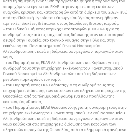
Κατά τη σημερινή εκδήλωση πραγματοποιήθηκε η παρουσίαση του
«παρεχόμενου έργου του ΕΚΑΒ στην αντιμετώπιση εκτάκτων
αναγκών, κρίσεων και καταστροφών κατά τη διάρκεια του 2023», ενώ
από την Πολιτική Ηγεσία του Υπουργείου Υγείας απονεμήθηκαν
τιμητικές πλακέτες & έπαινοι, στους διασώστες & στους ιατρούς:
– του Ειδικού Τμήματος Ιατρικής Καταστροφών (ΕΤΙΚ-ΕΚΑΒ) για τη
συνδρομή τους κατά τις επιχειρήσεις διάσωσης στον καταστροφικό
σεισμό στην Τουρκία, στο τραγικό ναυάγιο στην Πύλο και στην
εκκένωση του Πανεπιστημιακού Γενικού Νοσοκομείου
Αλεξανδρούπολης κατά τη διάρκεια των μεγάλων πυρκαγιών στον
νομό,
– του Παραρτήματος ΕΚΑΒ Αλεξανδρούπολης και Καβάλας για τη
συνδρομή τους στην επιχείρηση εκκένωσης του Πανεπιστημιακού
Γενικού Νοσοκομείου Αλεξανδρούπολης κατά τη διάρκεια των
μεγάλων πυρκαγιών στον νομό,
– του Παραρτήματος ΕΚΑΒ Λάρισας για τη συνδρομή τους στις
επιχειρήσεις διάσωσης των κατοίκων των πληγεισών περιοχών της
Θεσσαλίας, από τα πλημμυρικά φαινόμενα που προήλθαν της
κακοκαιρίας «Daniel»,
– του Παραρτήματος ΕΚΑΒ Θεσσαλονίκης για τη συνδρομή τους στην
επιχείρηση εκκένωσης του Πανεπιστημιακού Γενικού Νοσοκομείου
Αλεξανδρούπολης κατά τη διάρκεια των μεγάλων πυρκαγιών στον
νομό καθώς και στις επιχειρήσεις διάσωσης των κατοίκων των
πληγεισών περιοχών της Θεσσαλίας, από τα πλημμυρικά φαινόμενα