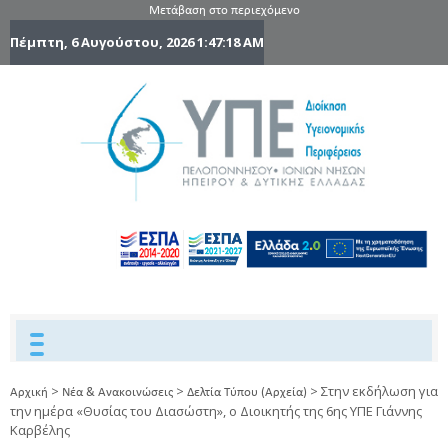
Μετάβαση στο περιεχόμενο
Πέμπτη, 6 Αυγούστου, 2026
1:47:18 AM
6η Υγειονομ
6TH
DYPEDE
Περιφέρε
Πελοποννήσ
Ιονίων Νήσ
Ηπείρου 
Δυτικής
Ελλάδας
>
>
>
Στην εκδήλωση για
Αρχική
Νέα & Ανακοινώσεις
Δελτία Τύπου (Αρχεία)
την ημέρα «Θυσίας του Διασώστη», ο Διοικητής της 6ης ΥΠΕ Γιάννης
Καρβέλης