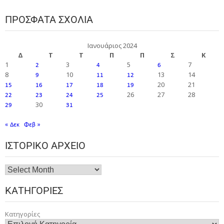
ΠΡΌΣΦΑΤΑ ΣΧΌΛΙΑ
Ιανουάριος 2024
Δ
Τ
Τ
Π
Π
Σ
Κ
1
3
5
7
2
4
6
8
10
13
14
9
11
12
20
21
15
16
17
18
19
26
27
28
22
23
24
25
30
29
31
« Δεκ
Φεβ »
ΙΣΤΟΡΙΚΌ ΑΡΧΕΊΟ
ΚΑΤΗΓΟΡΊΕΣ
Κατηγορίες