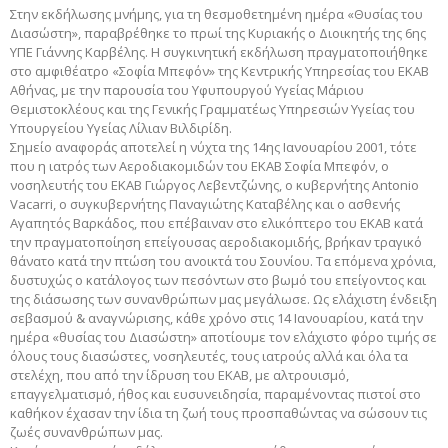
Στην εκδήλωσης μνήμης, για τη θεσμοθετημένη ημέρα «Θυσίας του
Διασώστη», παραβρέθηκε το πρωί της Κυριακής ο Διοικητής της 6ης
ΥΠΕ Γιάννης Καρβέλης. Η συγκινητική εκδήλωση πραγματοποιήθηκε
στο αμφιθέατρο «Σοφία Μπεφόν» της Κεντρικής Υπηρεσίας του ΕΚΑΒ
Αθήνας, με την παρουσία του Υφυπουργού Υγείας Μάριου
Θεμιστοκλέους και της Γενικής Γραμματέως Υπηρεσιών Υγείας του
Υπουργείου Υγείας Λίλιαν Βιλδιρίδη.
Σημείο αναφοράς αποτελεί η νύχτα της 14ης Ιανουαρίου 2001, τότε
που η ιατρός των Αεροδιακομιδών του ΕΚΑΒ Σοφία Μπεφόν, ο
νοσηλευτής του ΕΚΑΒ Γιώργος Λεβεντζώνης, ο κυβερνήτης Antonio
Vacarri, ο συγκυβερνήτης Παναγιώτης Καταβέλης και ο ασθενής
Αγαπητός Βαρκάδος, που επέβαιναν στο ελικόπτερο του ΕΚΑΒ κατά
την πραγματοποίηση επείγουσας αεροδιακομιδής, βρήκαν τραγικό
θάνατο κατά την πτώση του ανοικτά του Σουνίου. Τα επόμενα χρόνια,
δυστυχώς ο κατάλογος των πεσόντων στο βωμό του επείγοντος και
της διάσωσης των συνανθρώπων μας μεγάλωσε. Ως ελάχιστη ένδειξη
σεβασμού & αναγνώρισης, κάθε χρόνο στις 14 Ιανουαρίου, κατά την
ημέρα «θυσίας του Διασώστη» αποτίουμε τον ελάχιστο φόρο τιμής σε
όλους τους διασώστες, νοσηλευτές, τους ιατρούς αλλά και όλα τα
στελέχη, που από την ίδρυση του ΕΚΑΒ, με αλτρουισμό,
επαγγελματισμό, ήθος και ευσυνειδησία, παραμένοντας πιστοί στο
καθήκον έχασαν την ίδια τη ζωή τους προσπαθώντας να σώσουν τις
ζωές συνανθρώπων μας.