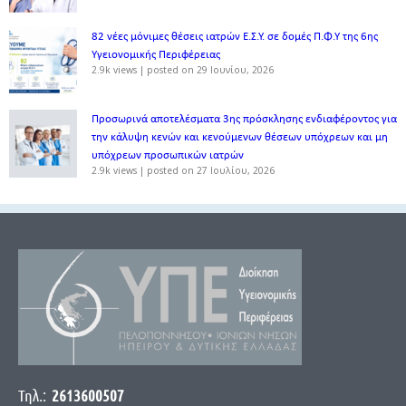
82 νέες μόνιμες θέσεις ιατρών Ε.Σ.Υ. σε δομές Π.Φ.Υ της 6ης
Υγειονομικής Περιφέρειας
2.9k views
|
posted on 29 Ιουνίου, 2026
Προσωρινά αποτελέσματα 3ης πρόσκλησης ενδιαφέροντος για
την κάλυψη κενών και κενούμενων θέσεων υπόχρεων και μη
υπόχρεων προσωπικών ιατρών
2.9k views
|
posted on 27 Ιουλίου, 2026
Τηλ.:
2613600507