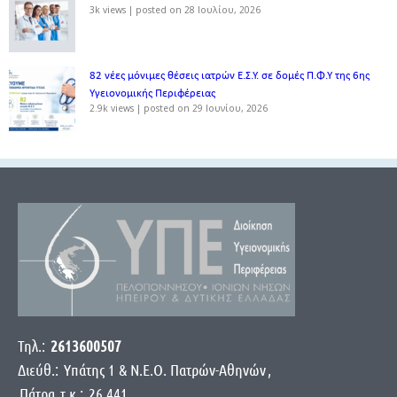
3k views
|
posted on 28 Ιουλίου, 2026
82 νέες μόνιμες θέσεις ιατρών Ε.Σ.Υ. σε δομές Π.Φ.Υ της 6ης
Υγειονομικής Περιφέρειας
2.9k views
|
posted on 29 Ιουνίου, 2026
Τηλ.:
2613600507
Διεύθ.:
Yπάτης 1 & Ν.Ε.Ο. Πατρών-Αθηνών
,
Πάτρα
τ.κ.:
26 441