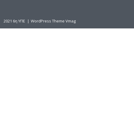
2021 6η ΥΠΕ
|
WordPress Theme Vmag