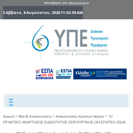
Μετάβαση στο περιεχόμενο
Σάββατο, 8 Αυγούστου, 2026
11:02:40 AM
6η Υγειονομ
6TH
DYPEDE
Περιφέρε
Πελοποννήσ
Ιονίων Νήσ
Ηπείρου 
Δυτικής
Ελλάδας
>
>
>
1ο
Αρχική
Νέα & Ανακοινώσεις
Ανακοινώσεις Κρίσεων Ιατρών
ΠΡΑΚΤΙΚΟ ΑΝΑΡΤΗΣΗΣ ΕΙΔΙΚΟΤΗΤΑΣ ΧΕΙΡΟΥΡΓΙΚΗΣ (3Η ΕΓΚΡΙΣΗ 2024)