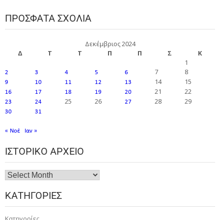
ΠΡΌΣΦΑΤΑ ΣΧΌΛΙΑ
Δεκέμβριος 2024
Δ
Τ
Τ
Π
Π
Σ
Κ
1
7
8
2
3
4
5
6
14
15
9
10
11
12
13
21
22
16
17
18
19
20
25
26
28
29
23
24
27
30
31
« Νοέ
Ιαν »
ΙΣΤΟΡΙΚΌ ΑΡΧΕΊΟ
ΚΑΤΗΓΟΡΊΕΣ
Κατηγορίες