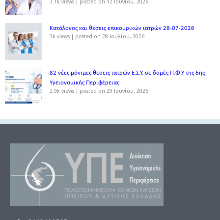
3.1k views
|
posted on 12 Ιουνίου, 2026
Κατάλογος και θέσεις επικουρικών ιατρών 28-07-2026
3k views
|
posted on 28 Ιουλίου, 2026
82 νέες μόνιμες θέσεις ιατρών Ε.Σ.Υ. σε δομές Π.Φ.Υ της 6ης
Υγειονομικής Περιφέρειας
2.9k views
|
posted on 29 Ιουνίου, 2026