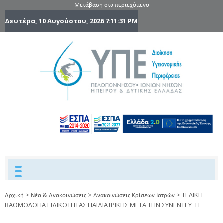
Μετάβαση στο περιεχόμενο
Δευτέρα, 10 Αυγούστου, 2026
7:11:32 PM
6η Υγειονομ
6TH
DYPEDE
Περιφέρε
Πελοποννήσ
Ιονίων Νήσ
Ηπείρου 
Δυτικής
Ελλάδας
>
>
>
ΤΕΛΙΚΗ
Αρχική
Νέα & Ανακοινώσεις
Ανακοινώσεις Κρίσεων Ιατρών
ΒΑΘΜΟΛΟΓΙΑ ΕΙΔΙΚΟΤΗΤΑΣ ΠΑΙΔΙΑΤΡΙΚΗΣ ΜΕΤΑ ΤΗΝ ΣΥΝΕΝΤΕΥΞΗ