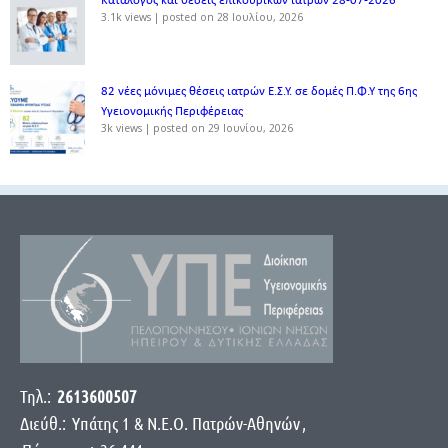
Κατάλογος και θέσεις επικουρικών ιατρών 28-07-2026
3.1k views
|
posted on 28 Ιουλίου, 2026
82 νέες μόνιμες θέσεις ιατρών Ε.Σ.Υ. σε δομές Π.Φ.Υ της 6ης
Υγειονομικής Περιφέρειας
3k views
|
posted on 29 Ιουνίου, 2026
Τηλ.:
2613600507
Διεύθ.:
Yπάτης 1 & Ν.Ε.Ο. Πατρών-Αθηνών
,