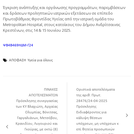
Έγκριση ανάπτυξης και οργάνωσης προγραμμάτων, παρεμβάσεων
και δράσεων προληπτικών ιατρικών εξετάσεων σε επίπεδο
Πρωτοβάθμιας Φροντίδας Υγείας από την ιατρική ομάδα του
Metropolitan Hospital, στους κατοίκους του Δήμου Ανδρίτσαινας
Κρεστένων, στις 14 & 15 Ιουνίου 2025.
ΨΒ4Β469ΗΔΜ-Γ24
ΑΠΟΦΑΣΗ
Υγεία για όλους
ΠΙΝΑΚΕΣ
Οριστικά αποτελέσματα
ΑΠΟΤΕΛΕΣΜΑΤΩΝ
της αριθ. Πρωτ.
Πρόσκλησης συνεργασίας
28476/24-04-2025
των ΚΥ Βλαχιώτη, Αρχαίας
Πρόσκλησης
Ολυμπίας, Βόνιτσας,
Ενδιαφέροντος για
Γαργαλιάνων, Μετσόβου,
κάλυψη θέσεων
Κρανιδίου, Λυγουριού και
υπόχρεων, μη υπόχρεων κ
Γκούρας, με οκτώ (8)
επί θητεία προσωπικών