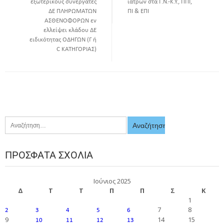
εξωτερικούς συνεργάτες
ιατρών στα Γ.Ν.-Κ.Υ., ΠΠΙ,
ΔΕ ΠΛΗΡΩΜΑΤΩΝ
ΠΙ & ΕΠΙ
ΑΣΘΕΝΟΦΟΡΩΝ εν
ελλείψει κλάδου ΔΕ
ειδικότητας ΟΔΗΓΩΝ (Γ ή
C ΚΑΤΗΓΟΡΙΑΣ)
ΠΡΌΣΦΑΤΑ ΣΧΌΛΙΑ
Ιούνιος 2025
Δ
Τ
Τ
Π
Π
Σ
Κ
1
7
8
2
3
4
5
6
9
14
15
10
11
12
13