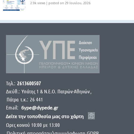
2.9k views
|
posted on 29 Ιουνίου, 2026
Τηλ.:
2613600507
Διεύθ.:
Yπάτης 1 & Ν.Ε.Ο. Πατρών-Αθηνών
,
Πάτρα
τ.κ.:
26 441
Email:
6ype@dypede.gr
Δείτε την τοποθεσία μας στο χάρτη
Ωρες κοινού 10:00 με 13:00
Πολιτική απορρήτου\συμμόρφωση GDPR