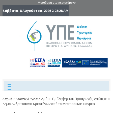
Μετάβαση στο περιεχόμενο
Σάββατο, 8 Αυγούστου, 2026
2:08:29 AM
6η Υγειονομ
6TH
DYPEDE
Περιφέρε
Πελοποννήσ
Ιονίων Νήσ
Ηπείρου 
Δυτικής
Ελλάδας
>
>
Δράση Πρόληψης και Προαγωγής Υγείας στο
Αρχική
Δράσεις & Υγεία
Δήμο Ανδρίτσαινας Κρεστένων από το Metropolitan Hospital