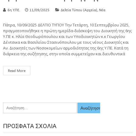
,
6η Υ.ΠΕ.
11/09/2025
Δελτία Τύπου (Αρχεία)
Νέα
Πάτρα, 10/09/2025 ΔΕΛΤΙΟ ΤΥΠΟΥ Την Τετάρτη, 10 Σεπτεμβρίου 2025,
πραγματοποιήθηκε η πρώτη ημερίδα-διάσκεψη του Διοικητή της 6ης
Υ.ΠΕ κ. Ηλία Θεοδωρόπουλου και των Υποδιοικητών κ.κ Γεωργίου
Δέντσικα και Βασιλείου Στασινόπουλου με τους νέους Διοικητές και
Αν. Διοικητές των Νοσοκομείων αρμοδιότητας της 6ης Υ.ΠΕ. Κατά τη
διάρκεια της συζήτησης, στην οποία συμμετείχαν και διευθυντικά
Read More
ΠΡΌΣΦΑΤΑ ΣΧΌΛΙΑ