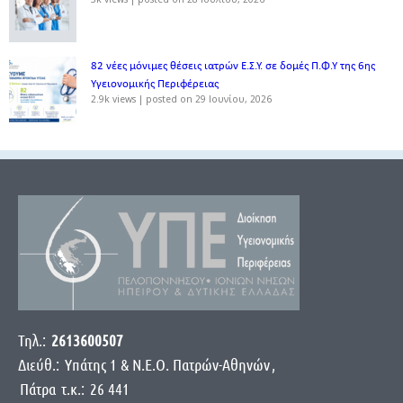
82 νέες μόνιμες θέσεις ιατρών Ε.Σ.Υ. σε δομές Π.Φ.Υ της 6ης
Υγειονομικής Περιφέρειας
2.9k views
|
posted on 29 Ιουνίου, 2026
Τηλ.:
2613600507
Διεύθ.:
Yπάτης 1 & Ν.Ε.Ο. Πατρών-Αθηνών
,
Πάτρα
τ.κ.:
26 441