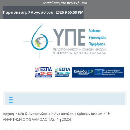
Μετάβαση στο περιεχόμενο
Παρασκευή, 7 Αυγούστου, 2026
9:56:00 PM
6η Υγειονομ
6TH
DYPEDE
Περιφέρε
Πελοποννήσ
Ιονίων Νήσ
Ηπείρου 
Δυτικής
Ελλάδας
>
>
>
1Η
Αρχική
Νέα & Ανακοινώσεις
Ανακοινώσεις Κρίσεων Ιατρών
ΑΝΑΡΤΗΣΗ ΟΦΘΑΛΜΟΛΟΓΙΑΣ (1η 2025)