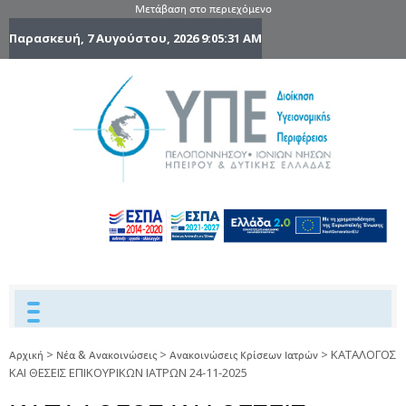
Μετάβαση στο περιεχόμενο
Παρασκευή, 7 Αυγούστου, 2026
9:05:32 AM
6η Υγειονομ
6TH
DYPEDE
Περιφέρε
Πελοποννήσ
Ιονίων Νήσ
Ηπείρου 
Δυτικής
Ελλάδας
>
>
>
ΚΑΤΑΛΟΓΟΣ
Αρχική
Νέα & Ανακοινώσεις
Ανακοινώσεις Κρίσεων Ιατρών
ΚΑΙ ΘΕΣΕΙΣ ΕΠΙΚΟΥΡΙΚΩΝ ΙΑΤΡΩΝ 24-11-2025