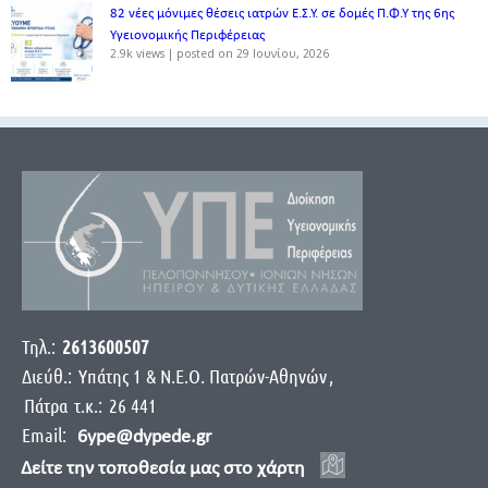
82 νέες μόνιμες θέσεις ιατρών Ε.Σ.Υ. σε δομές Π.Φ.Υ της 6ης
Υγειονομικής Περιφέρειας
2.9k views
|
posted on 29 Ιουνίου, 2026
Τηλ.:
2613600507
Διεύθ.:
Yπάτης 1 & Ν.Ε.Ο. Πατρών-Αθηνών
,
Πάτρα
τ.κ.:
26 441
Email:
6ype@dypede.gr
Δείτε την τοποθεσία μας στο χάρτη