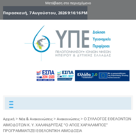
Μετάβαση στο περιεχόμενο
Παρασκευή, 7 Αυγούστου, 2026
9:16:17 PM
6η Υγειονομ
6TH
DYPEDE
Περιφέρε
Πελοποννήσ
Ιονίων Νήσ
Ηπείρου 
Δυτικής
Ελλάδας
>
>
>
Ο ΣΥΛΛΟΓΟΣ ΕΘΕΛΟΝΤΩΝ
Αρχική
Νέα & Ανακοινώσεις
Ανακοινώσεις
ΑΙΜΟΔΟΤΩΝ Κ. Υ. ΧΑΛΑΝΔΡΙΤΣΑΣ “Ο ΑΓΙΟΣ ΧΑΡΑΛΑΜΠΟΣ”
ΠΡΟΓΡΑΜΜΑΤΙΖΕΙ ΕΘΕΛΟΝΤΙΚΗ ΑΙΜΟΔΟΣΙΑ