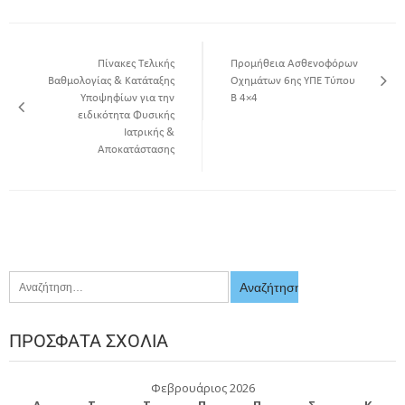
Πίνακες Τελικής
Προμήθεια Ασθενοφόρων
Βαθμολογίας & Κατάταξης
Οχημάτων 6ης ΥΠΕ Τύπου
Υποψηφίων για την
Β 4×4
ειδικότητα Φυσικής
Ιατρικής &
Αποκατάστασης
ΠΡΌΣΦΑΤΑ ΣΧΌΛΙΑ
Φεβρουάριος 2026
Δ
Τ
Τ
Π
Π
Σ
Κ