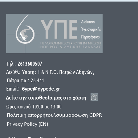
Τηλ.:
2613600507
Διεύθ.:
Yπάτης 1 & Ν.Ε.Ο. Πατρών-Αθηνών
,
Πάτρα
τ.κ.:
26 441
Email:
6ype@dypede.gr
Δείτε την τοποθεσία μας στο χάρτη
Ωρες κοινού 10:00 με 13:00
Πολιτική απορρήτου\συμμόρφωση GDPR
Privacy Policy (EN)