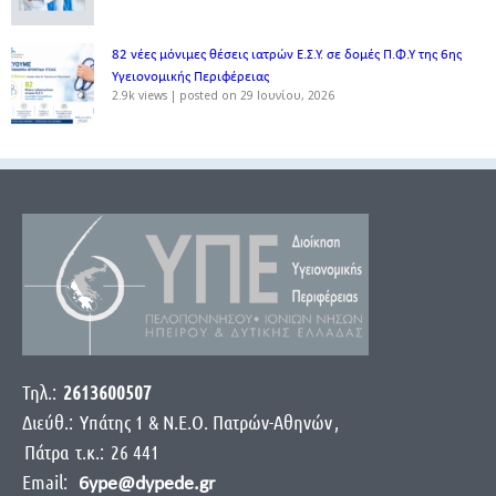
82 νέες μόνιμες θέσεις ιατρών Ε.Σ.Υ. σε δομές Π.Φ.Υ της 6ης
Υγειονομικής Περιφέρειας
2.9k views
|
posted on 29 Ιουνίου, 2026
Τηλ.:
2613600507
Διεύθ.:
Yπάτης 1 & Ν.Ε.Ο. Πατρών-Αθηνών
,
Πάτρα
τ.κ.:
26 441
Email:
6ype@dypede.gr