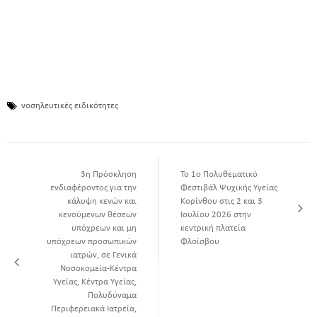
νοσηλευτικές ειδικότητες
3η Πρόσκληση
Το 1ο Πολυθεματικό
ενδιαφέροντος για την
Φεστιβάλ Ψυχικής Υγείας
κάλυψη κενών και
Κορίνθου στις 2 και 3
κενούμενων θέσεων
Ιουλίου 2026 στην
υπόχρεων και μη
κεντρική πλατεία
υπόχρεων προσωπικών
Φλοίσβου
ιατρών, σε Γενικά
Νοσοκομεία-Κέντρα
Υγείας, Κέντρα Υγείας,
Πολυδύναμα
Περιφερειακά Ιατρεία,