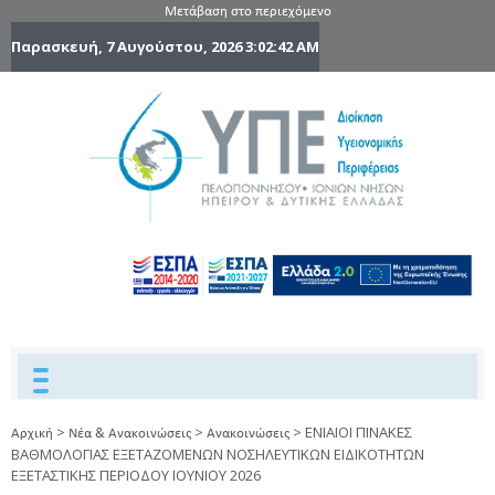
Μετάβαση στο περιεχόμενο
Παρασκευή, 7 Αυγούστου, 2026
3:02:43 AM
6η Υγειονομ
6TH
DYPEDE
Περιφέρε
Πελοποννήσ
Ιονίων Νήσ
Ηπείρου 
Δυτικής
Ελλάδας
>
>
>
ΕΝΙΑΙΟΙ ΠΙΝΑΚΕΣ
Αρχική
Νέα & Ανακοινώσεις
Ανακοινώσεις
ΒΑΘΜΟΛΟΓΙΑΣ ΕΞΕΤΑΖΟΜΕΝΩΝ ΝΟΣΗΛΕΥΤΙΚΩΝ ΕΙΔΙΚΟΤΗΤΩΝ
ΕΞΕΤΑΣΤΙΚΗΣ ΠΕΡΙΟΔΟΥ ΙΟΥΝΙΟΥ 2026