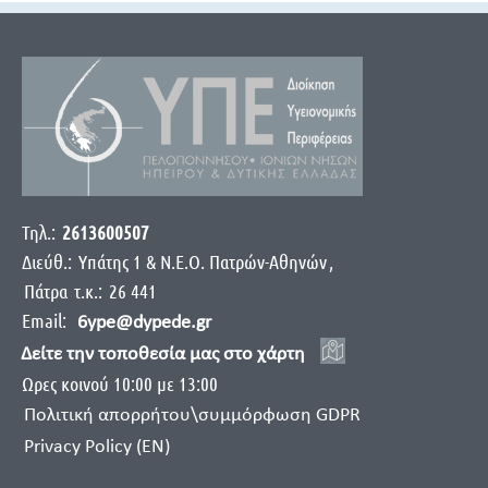
Τηλ.:
2613600507
Διεύθ.:
Yπάτης 1 & Ν.Ε.Ο. Πατρών-Αθηνών
,
Πάτρα
τ.κ.:
26 441
Email:
6ype@dypede.gr
Δείτε την τοποθεσία μας στο χάρτη
Ωρες κοινού 10:00 με 13:00
Πολιτική απορρήτου\συμμόρφωση GDPR
Privacy Policy (EN)