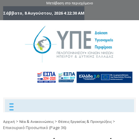
Μετάβαση στο περιεχόμενο
Σάββατο, 8 Αυγούστου, 2026
4:22:31 AM
6η Υγειονομ
6TH
DYPEDE
Περιφέρε
Πελοποννήσ
Ιονίων Νήσ
Ηπείρου 
Δυτικής
Ελλάδας
>
>
>
Αρχική
Νέα & Ανακοινώσεις
Θέσεις Εργασίας & Προκηρύξεις
Επικουρικό Προσωπικό
(Page 36)