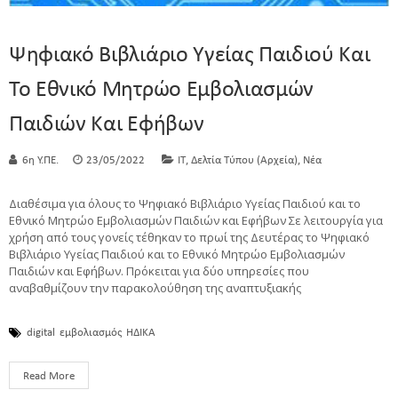
Ψηφιακό Βιβλιάριο Υγείας Παιδιού Και
Το Εθνικό Μητρώο Εμβολιασμών
Παιδιών Και Εφήβων
,
,
6η Υ.ΠΕ.
23/05/2022
IT
Δελτία Τύπου (Αρχεία)
Νέα
Διαθέσιμα για όλους το Ψηφιακό Βιβλιάριο Υγείας Παιδιού και το
Εθνικό Μητρώο Εμβολιασμών Παιδιών και Εφήβων Σε λειτουργία για
χρήση από τους γονείς τέθηκαν το πρωί της Δευτέρας το Ψηφιακό
Βιβλιάριο Υγείας Παιδιού και το Εθνικό Μητρώο Εμβολιασμών
Παιδιών και Εφήβων. Πρόκειται για δύο υπηρεσίες που
αναβαθμίζουν την παρακολούθηση της αναπτυξιακής
digital
εμβολιασμός
ΗΔΙΚΑ
Read More