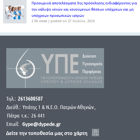
Προσωρινά αποτελέσματα 3ης πρόσκλησης ενδιαφέροντος για
την κάλυψη κενών και κενούμενων θέσεων υπόχρεων και μη
υπόχρεων προσωπικών ιατρών
2.9k views
|
posted on 27 Ιουλίου, 2026
Τηλ.:
2613600507
Διεύθ.:
Yπάτης 1 & Ν.Ε.Ο. Πατρών-Αθηνών
,
Πάτρα
τ.κ.:
26 441
Email:
6ype@dypede.gr
Δείτε την τοποθεσία μας στο χάρτη