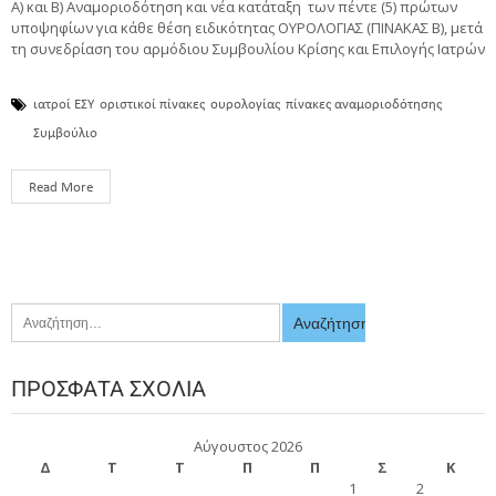
Α) και Β) Αναμοριοδότηση και νέα κατάταξη των πέντε (5) πρώτων
υποψηφίων για κάθε θέση ειδικότητας ΟΥΡΟΛΟΓΙΑΣ (ΠΙΝΑΚΑΣ Β), μετά
τη συνεδρίαση του αρμόδιου Συμβουλίου Κρίσης και Επιλογής Ιατρών
ιατροί ΕΣΥ
οριστικοί πίνακες
ουρολογίας
πίνακες αναμοριοδότησης
Συμβούλιο
Read More
ΠΡΌΣΦΑΤΑ ΣΧΌΛΙΑ
Αύγουστος 2026
Δ
Τ
Τ
Π
Π
Σ
Κ
1
2