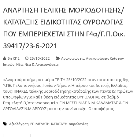
ΑΝΑΡΤΗΣΗ ΤΕΛΙΚΗΣ ΜΟΡΙΟΔΟΤΗΣΗΣ/
ΚΑΤΑΤΑΞΗΣ ΕΙΔΙΚΟΤΗΤΑΣ ΟΥΡΟΛΟΓΙΑΣ
ΠΟΥ ΕΜΠΕΡΙΕΧΕΤΑΙ ΣΤΗΝ Γ4α/Γ.Π.οικ.
39417/23-6-2021
,
6η Υ.ΠΕ.
25/10/2022
Ανακοινώσεις
Ανακοινώσεις Κρίσεων
,
,
Ιατρών
Νέα
Νέα & Ανακοινώσεις
«Αναρτούμε σήμερα ημέρα ΤΡΙΤΗ 25/10/2022 στον ιστότοπο της 6ης
Υ.ΠΕ. Πελοποννήσου, Ιονίων Νήσων, Ηπείρου και Δυτικής Ελλάδας,
τους ΠΙΝΑΚEΣ τελικής μοριοδότησης κατάταξης των πέντε (5) πρώτων
υποψηφίων για κάθε θέση ειδικότητας ΟΥΡΟΛΟΓΙΑΣ σε βαθμό
Επιμελητή Β΄, στα νοσοκομεία :Γ.Ν ΜΕΣΣΗΝΙΑΣ Ν.Μ ΚΑΛΑΜΑΤΑΣ & Γ.Ν
ΑΡΓΟΛΙΔΑΣ Ν.Μ ΑΡΓΟΥΣ μετά την συνέντευξη. Ο υποψήφιος
Αξιολόγηση
ΕΠΙΜΕΛΗΤΗ
ΚΑΤΑΤΑΞΗ
ουρολογίας