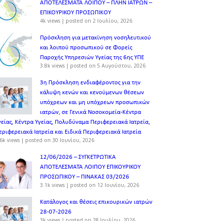
ΑΠΟΤΕΛΕΣΜΑΤΑ ΛΟΙΠΟΥ – ΠΛΗΝ ΙΑΤΡΩΝ –
ΕΠΙΚΟΥΡΙΚΟΥ ΠΡΟΣΩΠΙΚOY
4k views
|
posted on 2 Ιουλίου, 2026
Πρόσκληση για μετακίνηση νοσηλευτικού
και λοιπού προσωπικού σε Φορείς
Παροχής Υπηρεσιών Υγείας της 6ης ΥΠΕ
3.8k views
|
posted on 5 Αυγούστου, 2026
3η Πρόσκληση ενδιαφέροντος για την
κάλυψη κενών και κενούμενων θέσεων
υπόχρεων και μη υπόχρεων προσωπικών
ιατρών, σε Γενικά Νοσοκομεία-Κέντρα
γείας, Κέντρα Υγείας, Πολυδύναμα Περιφερειακά Ιατρεία,
εριφερειακά Ιατρεία και Ειδικά Περιφερειακά Ιατρεία
6k views
|
posted on 30 Ιουνίου, 2026
12/06/2026 – ΣΥΓΚΕΤΡΩΤΙΚΑ
ΑΠΟΤΕΛΕΣΜΑΤΑ ΛΟΙΠΟΥ ΕΠΙΚΟΥΡΙΚΟΥ
ΠΡΟΣΩΠΙΚΟΥ – ΠΙΝΑΚΑΣ 03/2026
3.1k views
|
posted on 12 Ιουνίου, 2026
Κατάλογος και θέσεις επικουρικών ιατρών
28-07-2026
3k views
|
posted on 28 Ιουλίου, 2026