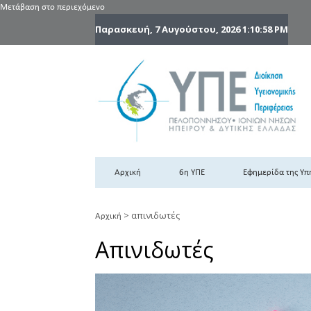
Μετάβαση στο περιεχόμενο
Παρασκευή, 7 Αυγούστου, 2026
1:11:00 PM
6
6η
Αρχική
6η ΥΠΕ
Εφημερίδα της Υπ
>
απινιδωτές
Αρχική
Απινιδωτές