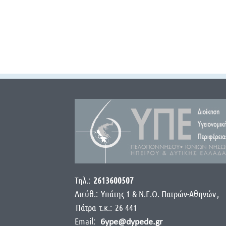
Τηλ.:
2613600507
Διεύθ.:
Yπάτης 1 & Ν.Ε.Ο. Πατρών-Αθηνών
,
Πάτρα
τ.κ.:
26 441
Email:
6ype@dypede.gr