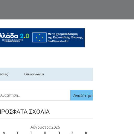
κής Ελλάδας
εσίες
Επικοινωνία
ΠΡΌΣΦΑΤΑ ΣΧΌΛΙΑ
Αύγουστος 2026
Δ
Τ
Τ
Π
Π
Σ
Κ