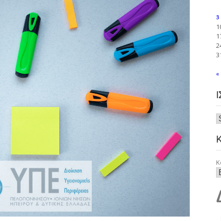
3
1
1
2
3
«
Κ