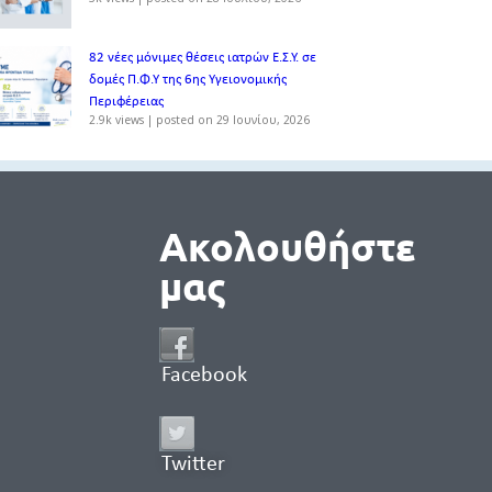
82 νέες μόνιμες θέσεις ιατρών Ε.Σ.Υ. σε
δομές Π.Φ.Υ της 6ης Υγειονομικής
Περιφέρειας
2.9k views
|
posted on 29 Ιουνίου, 2026
Ακολουθήστε
μας
Facebook
Twitter