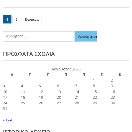
1
2
Επόμενα
ΠΡΌΣΦΑΤΑ ΣΧΌΛΙΑ
Αύγουστος 2026
Δ
Τ
Τ
Π
Π
Σ
Κ
1
2
4
6
7
8
9
3
5
10
11
12
13
14
15
16
17
18
19
20
21
22
23
24
25
26
27
28
29
30
31
« Ιούλ