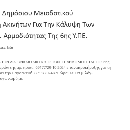
ς Δημόσιου Μειοδοτικού
 Ακινήτων Για Την Κάλυψη Των
. Αρμοδιότητας Της 6ης Υ.ΠΕ.
,
ειες
Νέα
 ΤΟΝ ΔΙΑΓΩΝΙΣΜΟ ΜΙΣΘΩΣΗΣ ΤΩΝ Π.Ι. ΑΡΜΟΔΙΟΤΗΤΑΣ ΤΗΣ 6ης
ρών της αρ. πρωτ.: 69177/29-10-2024 επαναπροκήρυξης για τη
ίνει την Παρασκευή 22/11/2024 και ώρα 09:00π.μ. λόγω
ιαγωνισμό με