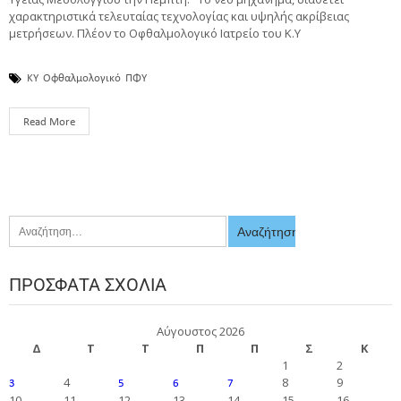
χαρακτηριστικά τελευταίας τεχνολογίας και υψηλής ακρίβειας
μετρήσεων. Πλέον το Οφθαλμολογικό Ιατρείο του Κ.Υ
ΚΥ
Οφθαλμολογικό
ΠΦΥ
Read More
ΠΡΌΣΦΑΤΑ ΣΧΌΛΙΑ
Αύγουστος 2026
Δ
Τ
Τ
Π
Π
Σ
Κ
1
2
4
8
9
3
5
6
7
10
11
12
13
14
15
16