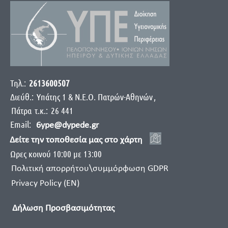
Τηλ.:
2613600507
Διεύθ.:
Yπάτης 1 & Ν.Ε.Ο. Πατρών-Αθηνών
,
Πάτρα
τ.κ.:
26 441
Email:
6ype@dypede.gr
Δείτε την τοποθεσία μας στο χάρτη
Ωρες κοινού 10:00 με 13:00
Πολιτική απορρήτου\συμμόρφωση GDPR
Privacy Policy (EN)
Δήλωση Προσβασιμότητας