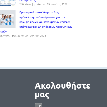
Περιφέρειας
2.9k views
|
posted on 29 Ιουνίου, 2026
Προσωρινά αποτελέσματα 3ης
πρόσκλησης ενδιαφέροντος για την
κάλυψη κενών και κενούμενων θέσεων
υπόχρεων και μη υπόχρεων προσωπικών
ατρών
9k views
|
posted on 27 Ιουλίου, 2026
Ακολουθήστε
μας