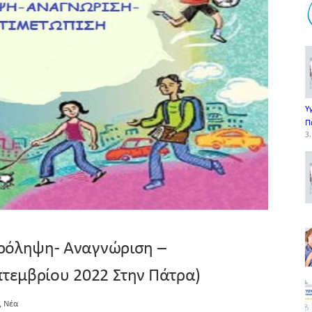
Υ
Π
3.
ρόληψη- Αναγνώριση –
πτεμβρίου 2022 Στην Πάτρα)
,
Νέα