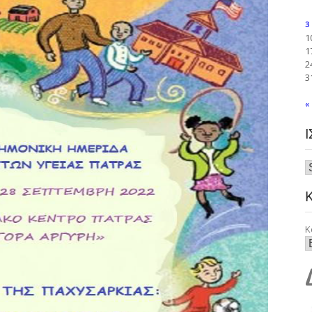
3
1
1
2
3
«
Κ