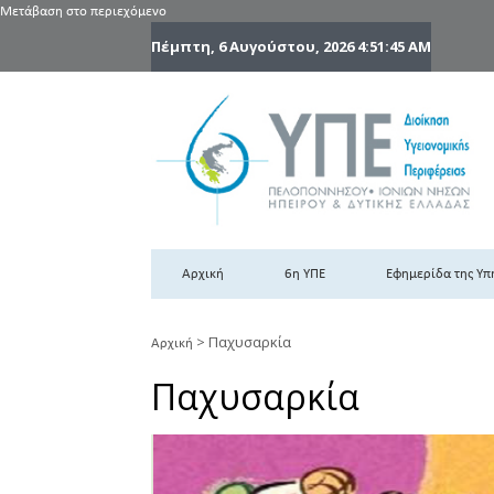
Μετάβαση στο περιεχόμενο
Πέμπτη, 6 Αυγούστου, 2026
4:51:46 AM
6
6η
Αρχική
6η ΥΠΕ
Εφημερίδα της Υπ
>
Παχυσαρκία
Αρχική
Παχυσαρκία