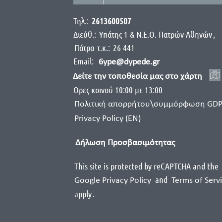
Τηλ.:
2613600507
Διεύθ.:
Yπάτης 1 & Ν.Ε.Ο. Πατρών-Αθηνών
,
Πάτρα
τ.κ.:
26 441
Email:
6ype@dypede.gr
Δείτε την τοποθεσία μας στο χάρτη
Ωρες κοινού 10:00 με 13:00
Πολιτική απορρήτου\συμμόρφωση GD
Privacy Policy (EN)
Δήλωση Προσβασιμότητας
This site is protected by reCAPTCHA and the
and
Google Privacy Policy
Terms of Serv
apply
.