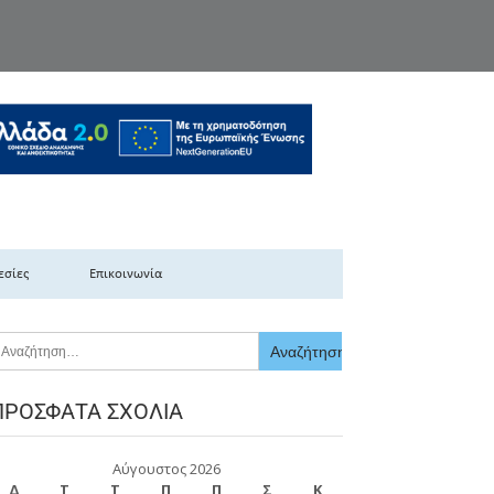
κής Ελλάδας
εσίες
Επικοινωνία
ΠΡΌΣΦΑΤΑ ΣΧΌΛΙΑ
Αύγουστος 2026
Δ
Τ
Τ
Π
Π
Σ
Κ