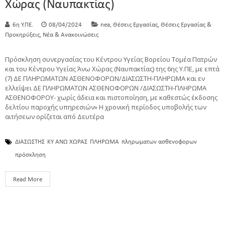
Χώρας (Ναυπακτίας)
,
,
6η Υ.ΠΕ.
08/04/2024
nea
Θέσεις Εργασίας
Θέσεις Εργασίας &
,
Προκηρύξεις
Νέα & Ανακοινώσεις
Πρόσκληση συνεργασίας του Κέντρου Υγείας Βορείου Τομέα Πατρών
και του Κέντρου Υγείας Άνω Χώρας (Ναυπακτίας) της 6ης Υ.ΠΕ, με επτά
(7) ΔΕ ΠΛΗΡΩΜΑΤΩΝ ΑΣΘΕΝΟΦΟΡΩΝ/ΔΙΑΣΩΣΤΗ-ΠΛΗΡΩΜΑ και εν
ελλείψει ΔΕ ΠΛΗΡΩΜΑΤΩΝ ΑΣΘΕΝΟΦΟΡΩΝ /ΔΙΑΣΩΣΤΗ-ΠΛΗΡΩΜΑ
ΑΣΘΕΝΟΦΟΡΟΥ- χωρίς άδεια και πιστοποίηση, με καθεστώς έκδοσης
δελτίου παροχής υπηρεσιών» Η χρονική περίοδος υποβολής των
αιτήσεων ορίζεται από Δευτέρα
ΔΙΑΣΩΣΤΗΣ
ΚΥ ΑΝΩ ΧΩΡΑΣ
ΠΛΗΡΩΜΑ
πληρωματων ασθενοφορων
πρόσκληση
Read More