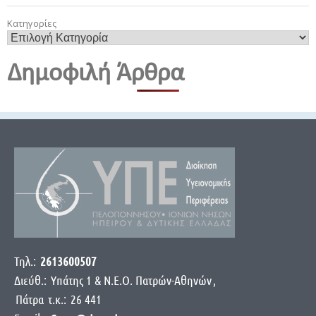
Κατηγορίες
Δημοφιλή Άρθρα
Τηλ.:
2613600507
Διεύθ.:
Yπάτης 1 & Ν.Ε.Ο. Πατρών-Αθηνών
,
Πάτρα
τ.κ.:
26 441