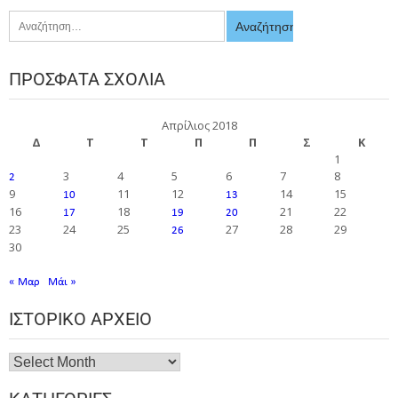
ΠΡΌΣΦΑΤΑ ΣΧΌΛΙΑ
Απρίλιος 2018
Δ
Τ
Τ
Π
Π
Σ
Κ
1
3
4
5
6
7
8
2
9
11
12
14
15
10
13
16
18
21
22
17
19
20
23
24
25
27
28
29
26
30
« Μαρ
Μάι »
ΙΣΤΟΡΙΚΌ ΑΡΧΕΊΟ