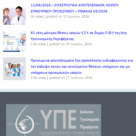
12/06/2026 – ΣΥΓΚΕΤΡΩΤΙΚΑ ΑΠΟΤΕΛΕΣΜΑΤΑ ΛΟΙΠΟΥ
ΕΠΙΚΟΥΡΙΚΟΥ ΠΡΟΣΩΠΙΚΟΥ – ΠΙΝΑΚΑΣ 03/2026
3k views
|
posted on 12 Ιουνίου, 2026
82 νέες μόνιμες θέσεις ιατρών Ε.Σ.Υ. σε δομές Π.Φ.Υ της 6ης
Υγειονομικής Περιφέρειας
2.9k views
|
posted on 29 Ιουνίου, 2026
Προσωρινά αποτελέσματα 3ης πρόσκλησης ενδιαφέροντος για
την κάλυψη κενών και κενούμενων θέσεων υπόχρεων και μη
υπόχρεων προσωπικών ιατρών
2.9k views
|
posted on 27 Ιουλίου, 2026