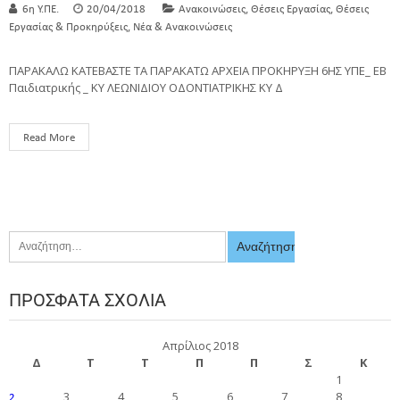
,
,
6η Υ.ΠΕ.
20/04/2018
Ανακοινώσεις
Θέσεις Εργασίας
Θέσεις
,
Εργασίας & Προκηρύξεις
Νέα & Ανακοινώσεις
ΠΑΡΑΚΑΛΩ ΚΑΤΕΒΑΣΤΕ ΤΑ ΠΑΡΑΚΑΤΩ ΑΡΧΕΙΑ ΠΡΟΚΗΡΥΞΗ 6ΗΣ ΥΠΕ_ ΕΒ
Παιδιατρικής _ ΚΥ ΛΕΩΝΙΔΙΟΥ ΟΔΟΝΤΙΑΤΡΙΚΗΣ ΚΥ Δ
Read More
ΠΡΌΣΦΑΤΑ ΣΧΌΛΙΑ
Απρίλιος 2018
Δ
Τ
Τ
Π
Π
Σ
Κ
1
3
4
5
6
7
8
2