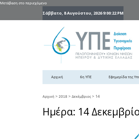
Μετάβαση στο περιεχόμενο
Σάββατο, 8 Αυγούστου, 2026
9:00:22 PM
6
6η
Αρχική
6η ΥΠΕ
Εφημερίδα της Υπ
>
>
>
14
Αρχική
2018
Δεκέμβριος
Ημέρα:
14 Δεκεμβρί