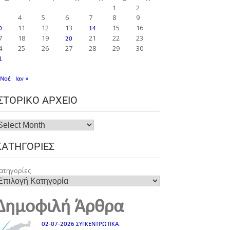
1
2
4
5
6
7
8
9
11
12
13
15
16
0
14
7
18
19
21
22
23
20
4
25
26
27
28
29
30
1
 Νοέ
Ιαν »
ΙΣΤΟΡΙΚΌ ΑΡΧΕΊΟ
ΚΑΤΗΓΟΡΊΕΣ
ατηγορίες
Δημοφιλή Άρθρα
02-07-2026 ΣΥΓΚΕΝΤΡΩΤΙΚΑ