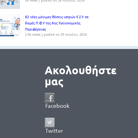
3k views
|
posted on 28 Ιουλίου, 2026
82 νέες μόνιμες θέσεις ιατρών Ε.Σ.Υ. σε
δομές Π.Φ.Υ της 6ης Υγειονομικής
Περιφέρειας
2.9k views
|
posted on 29 Ιουνίου, 2026
Ακολουθήστε
μας
Facebook
Twitter