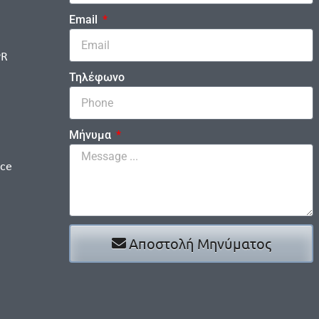
Email
PR
Τηλέφωνο
Μήνυμα
ice
Αποστολή Μηνύματος