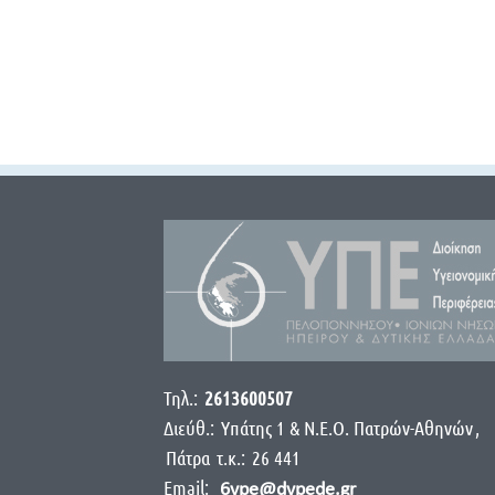
Τηλ.:
2613600507
Διεύθ.:
Yπάτης 1 & Ν.Ε.Ο. Πατρών-Αθηνών
,
Πάτρα
τ.κ.:
26 441
Email:
6ype@dypede.gr