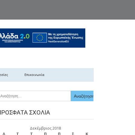
κής Ελλάδας
εσίες
Επικοινωνία
ΠΡΌΣΦΑΤΑ ΣΧΌΛΙΑ
Δεκέμβριος 2018
Δ
Τ
Τ
Π
Π
Σ
Κ