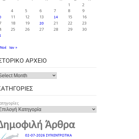
1
2
4
5
6
7
8
9
11
12
13
15
16
0
14
7
18
19
21
22
23
20
4
25
26
27
28
29
30
1
 Νοέ
Ιαν »
ΙΣΤΟΡΙΚΌ ΑΡΧΕΊΟ
ΚΑΤΗΓΟΡΊΕΣ
ατηγορίες
Δημοφιλή Άρθρα
02-07-2026 ΣΥΓΚΕΝΤΡΩΤΙΚΑ