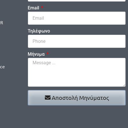
Email
PR
Τηλέφωνο
Μήνυμα
ice
Αποστολή Μηνύματος