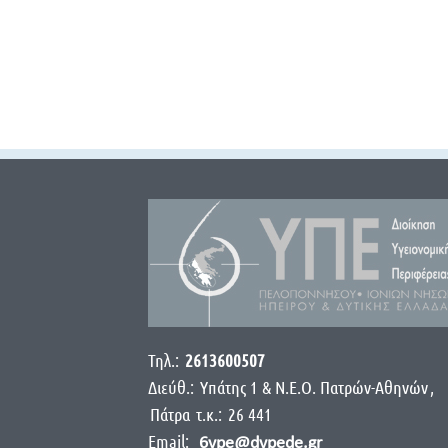
Τηλ.:
2613600507
Διεύθ.:
Yπάτης 1 & Ν.Ε.Ο. Πατρών-Αθηνών
,
Πάτρα
τ.κ.:
26 441
Email:
6ype@dypede.gr