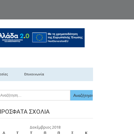
κής Ελλάδας
εσίες
Επικοινωνία
ΠΡΌΣΦΑΤΑ ΣΧΌΛΙΑ
Δεκέμβριος 2018
Δ
Τ
Τ
Π
Π
Σ
Κ