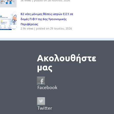
3k views
|
posted on 28 Ιουλίου, 2026
82 νέες μόνιμες θέσεις ιατρών Ε.Σ.Υ. σε
δομές Π.Φ.Υ της 6ης Υγειονομικής
Περιφέρειας
2.9k views
|
posted on 29 Ιουνίου, 2026
Ακολουθήστε
μας
Facebook
Twitter