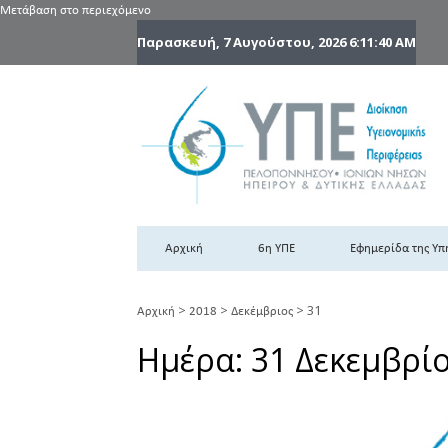
Μετάβαση στο περιεχόμενο
Παρασκευή, 7 Αυγούστου, 2026
6:11:40 AM
6
6η
Αρχική
6η ΥΠΕ
Εφημερίδα της Υπ
>
>
>
31
Αρχική
2018
Δεκέμβριος
Ημέρα:
31 Δεκεμβρί