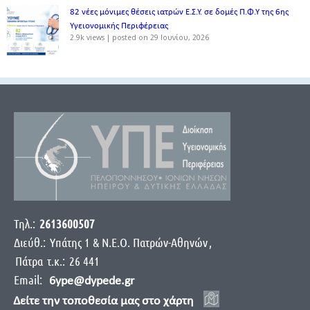
82 νέες μόνιμες θέσεις ιατρών Ε.Σ.Υ. σε δομές Π.Φ.Υ της 6ης
Υγειονομικής Περιφέρειας
2.9k views
|
posted on 29 Ιουνίου, 2026
Τηλ.:
2613600507
Διεύθ.:
Yπάτης 1 & Ν.Ε.Ο. Πατρών-Αθηνών
,
Πάτρα
τ.κ.:
26 441
Email:
6ype@dypede.gr
Δείτε την τοποθεσία μας στο χάρτη