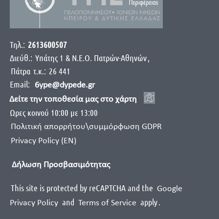
Τηλ.:
2613600507
Διεύθ.:
Yπάτης 1 & Ν.Ε.Ο. Πατρών-Αθηνών
,
Πάτρα
τ.κ.:
26 441
Email:
6ype@dypede.gr
Δείτε την τοποθεσία μας στο χάρτη
Ωρες κοινού 10:00 με 13:00
Πολιτική απορρήτου\συμμόρφωση GDPR
Privacy Policy (EN)
Δήλωση Προσβασιμότητας
This site is protected by reCAPTCHA and the
Google
and
apply
.
Privacy Policy
Terms of Service