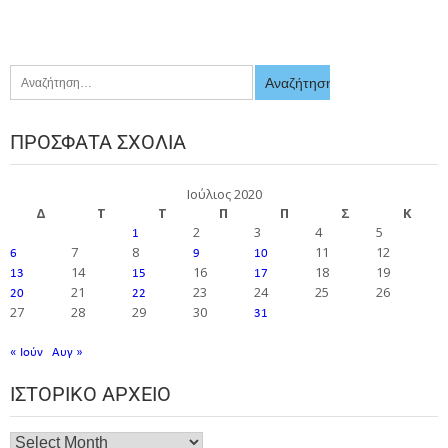
ΠΡΌΣΦΑΤΑ ΣΧΌΛΙΑ
Ιούλιος 2020
Δ
Τ
Τ
Π
Π
Σ
Κ
2
3
4
5
1
7
8
11
12
6
9
10
14
16
18
19
13
15
17
21
23
24
25
26
20
22
27
28
29
30
31
« Ιούν
Αυγ »
ΙΣΤΟΡΙΚΌ ΑΡΧΕΊΟ