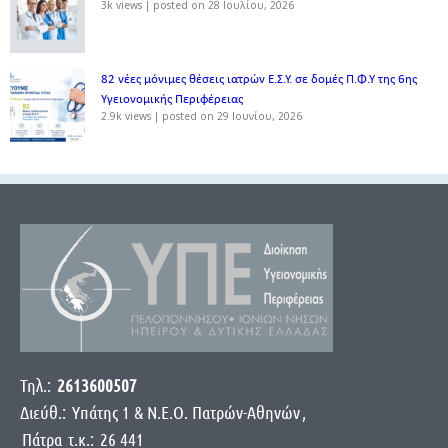
3k views
|
posted on 28 Ιουλίου, 2026
82 νέες μόνιμες θέσεις ιατρών Ε.Σ.Υ. σε δομές Π.Φ.Υ της 6ης
Υγειονομικής Περιφέρειας
2.9k views
|
posted on 29 Ιουνίου, 2026
Τηλ.:
2613600507
Διεύθ.:
Yπάτης 1 & Ν.Ε.Ο. Πατρών-Αθηνών
,
Πάτρα
τ.κ.:
26 441