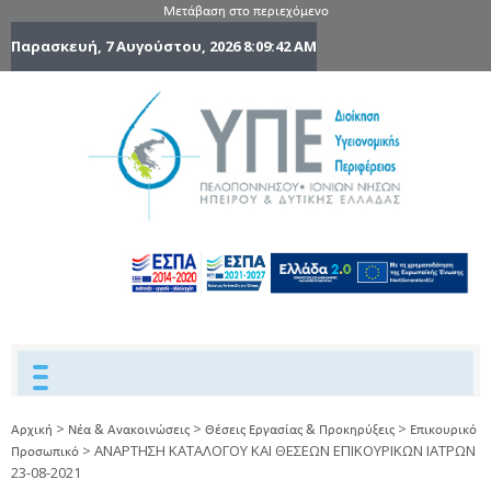
Μετάβαση στο περιεχόμενο
Παρασκευή, 7 Αυγούστου, 2026
8:09:43 AM
6η Υγειονομ
6TH
DYPEDE
Περιφέρε
Πελοποννήσ
Ιονίων Νήσ
Ηπείρου 
Δυτικής
Ελλάδας
>
>
>
Αρχική
Νέα & Ανακοινώσεις
Θέσεις Εργασίας & Προκηρύξεις
Επικουρικό
>
ΑΝΑΡΤΗΣΗ ΚΑΤΑΛΟΓΟΥ ΚΑΙ ΘΕΣΕΩΝ ΕΠΙΚΟΥΡΙΚΩΝ ΙΑΤΡΩΝ
Προσωπικό
23-08-2021