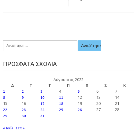
ΠΡΌΣΦΑΤΑ ΣΧΌΛΙΑ
Αύγουστος 2022
Δ
Τ
Τ
Π
Π
Σ
Κ
4
6
7
1
2
3
5
12
13
14
8
9
10
11
15
16
19
20
21
17
18
27
28
22
23
24
25
26
29
30
31
« Ιούλ
Σεπ »