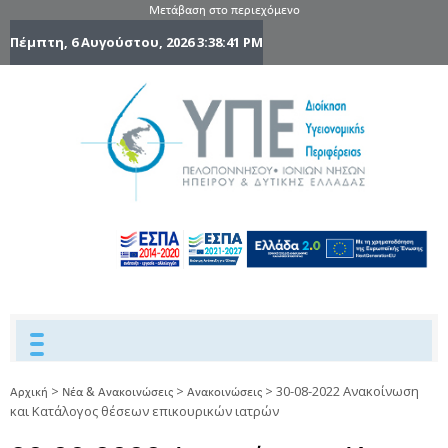
Μετάβαση στο περιεχόμενο
Πέμπτη, 6 Αυγούστου, 2026
3:38:42 PM
6η Υγειονομ
6TH
DYPEDE
Περιφέρε
Πελοποννήσ
Ιονίων Νήσ
Ηπείρου 
Δυτικής
Ελλάδας
>
>
>
30-08-2022 Ανακοίνωση
Αρχική
Νέα & Ανακοινώσεις
Ανακοινώσεις
και Κατάλογος θέσεων επικουρικών ιατρών